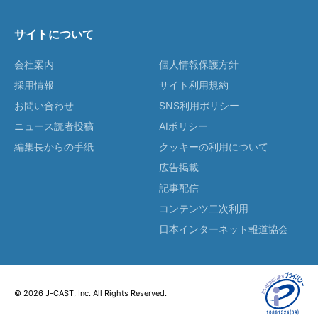
サイトについて
会社案内
個人情報保護方針
採用情報
サイト利用規約
お問い合わせ
SNS利用ポリシー
ニュース読者投稿
AIポリシー
編集長からの手紙
クッキーの利用について
広告掲載
記事配信
コンテンツ二次利用
日本インターネット報道協会
© 2026 J-CAST, Inc. All Rights Reserved.