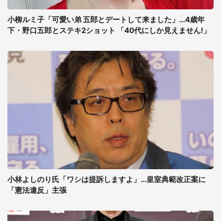
小柳ルミ子「可愛い弟 五郎とデートして来ました」...4歳年
下・野口五郎とステキ2ショット 「40代にしか見えません!」
小林よしのり氏「ワシは提訴しますよ」...皇室典範改正案に
「憲法違反」主張