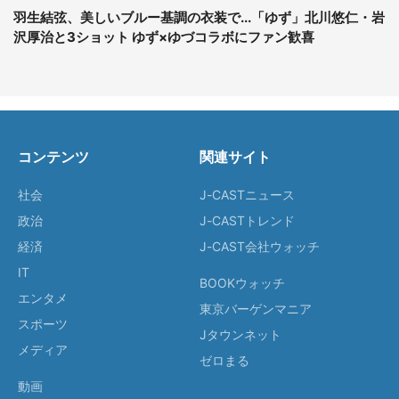
羽生結弦、美しいブルー基調の衣装で...「ゆず」北川悠仁・岩
沢厚治と3ショット ゆず×ゆづコラボにファン歓喜
コンテンツ
関連サイト
社会
J-CASTニュース
政治
J-CASTトレンド
経済
J-CAST会社ウォッチ
IT
BOOKウォッチ
エンタメ
東京バーゲンマニア
スポーツ
Jタウンネット
メディア
ゼロまる
動画