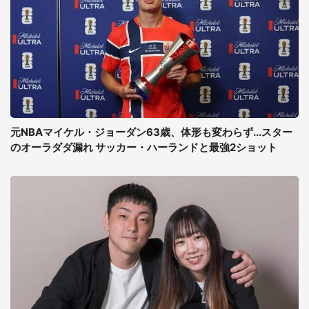
元NBAマイケル・ジョーダン63歳、体形も変わらず...スター
のオーラダダ漏れ サッカー・ハーランドと最強2ショット