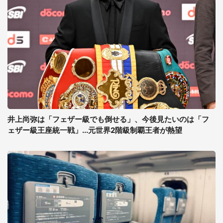
井上尚弥は「フェザー級でも倒せる」、今後見たいのは「フ
ェザー級王座統一戦」...元世界2階級制覇王者が熱望