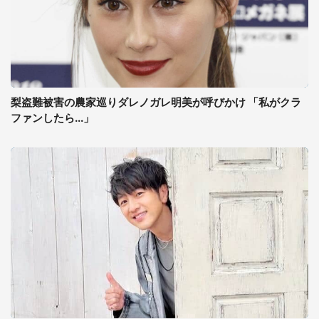
梨盗難被害の農家巡りダレノガレ明美が呼びかけ 「私がクラ
ファンしたら...」