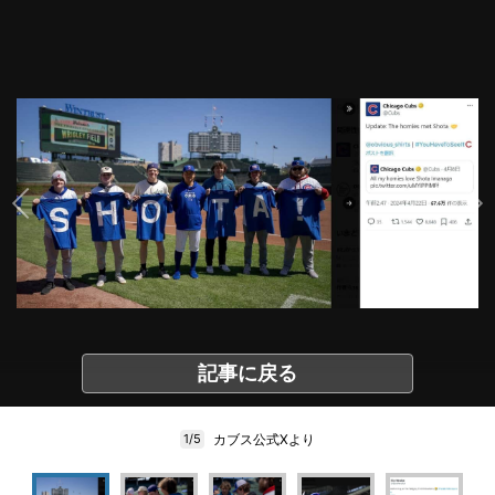
記事に戻る
カブス公式Xより
1/5