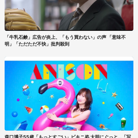
「牛乳石鹸」広告が炎上、「もう買わない」の声 「意味不
明」「ただただ不快」批判殺到
森口博子55歳「もっとすごい」ビキニ姿 大胆にぐっと...「写