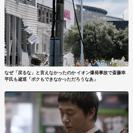
なぜ「戻るな」と言えなかったのか イオン爆発事故で斎藤幸
平氏も逡巡「ボクもできなかっただろうなあ」