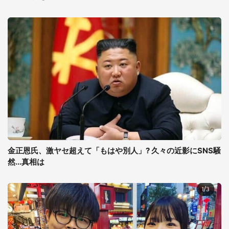
金正恩氏、激ヤセ超えて「もはや別人」? 久々の近影にSNS騒
然...真相は