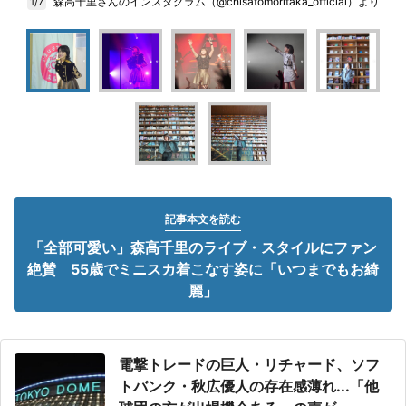
森高千里さんのインスタグラム（@chisatomoritaka_official）より
1/7
記事本文を読む
「全部可愛い」森高千里のライブ・スタイルにファン
絶賛 55歳でミニスカ着こなす姿に「いつまでもお綺
麗」
電撃トレードの巨人・リチャード、ソフ
トバンク・秋広優人の存在感薄れ...「他