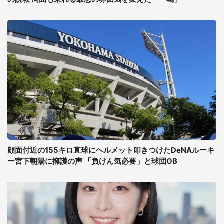
顔面付近の155キロ直球にヘルメット叩きつけたDeNAルーキ
ー宮下朝陽に擁護の声 「負けん気必要」と球団OB