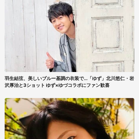
羽生結弦、美しいブルー基調の衣装で...「ゆず」北川悠仁・岩
沢厚治と3ショット ゆず×ゆづコラボにファン歓喜