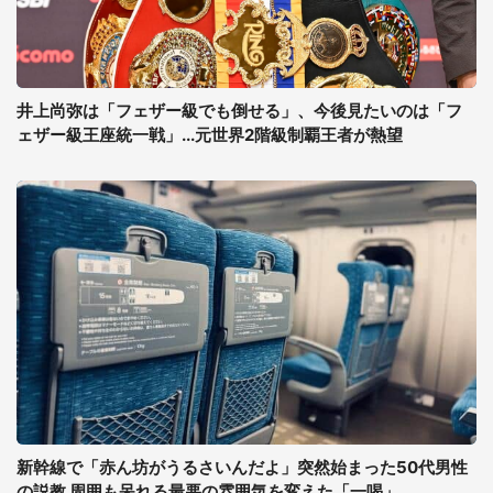
井上尚弥は「フェザー級でも倒せる」、今後見たいのは「フ
ェザー級王座統一戦」...元世界2階級制覇王者が熱望
新幹線で「赤ん坊がうるさいんだよ」突然始まった50代男性
の説教 周囲も呆れる最悪の雰囲気を変えた「一喝」