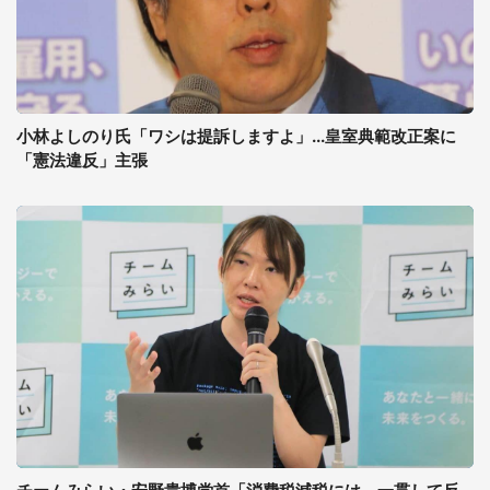
小林よしのり氏「ワシは提訴しますよ」...皇室典範改正案に
「憲法違反」主張