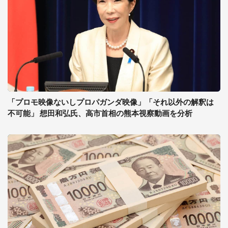
「プロモ映像ないしプロパガンダ映像」「それ以外の解釈は
不可能」 想田和弘氏、高市首相の熊本視察動画を分析