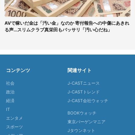
AVで稼いだ金は「汚い金」なのか 寄付報告への中傷にあきれ
る声...スリムクラブ真栄田もバッサリ「汚い心だね」
コンテンツ
関連サイト
社会
J-CASTニュース
政治
J-CASTトレンド
経済
J-CAST会社ウォッチ
IT
BOOKウォッチ
エンタメ
東京バーゲンマニア
スポーツ
Jタウンネット