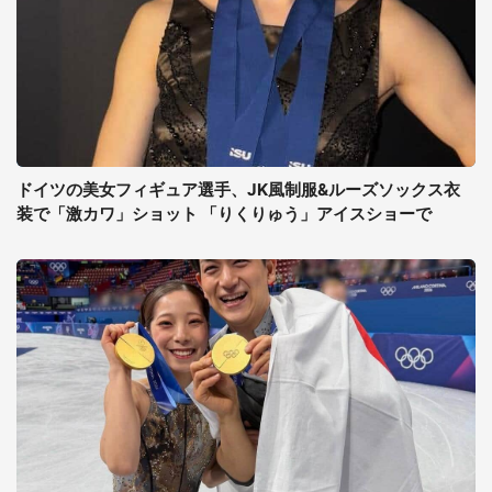
ドイツの美女フィギュア選手、JK風制服&ルーズソックス衣
装で「激カワ」ショット 「りくりゅう」アイスショーで