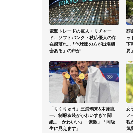
電撃トレードの巨人・リチャー
顔
ド、ソフトバンク・秋広優人の存
ッ
在感薄れ...「他球団の方が出場機
下
会ある」の声が
要
「りくりゅう」三浦璃来&木原龍
女
一、制服衣装がかわいすぎて悶
ノ
絶...「かわいい」「素敵」「同級
程
生に見えます」
気