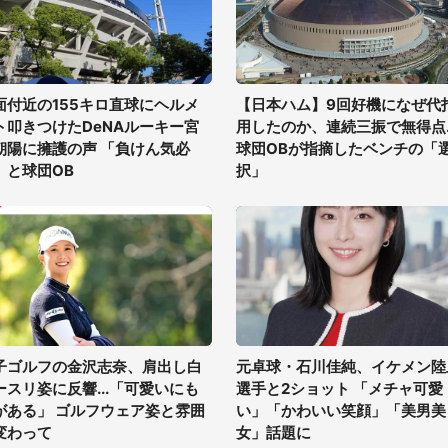
面付近の155キロ直球にヘルメ
【日本ハム】9回好機になぜ代
ト叩きつけたDeNAルーキー宮
用したのか、連続三振で無得点..
朝陽に擁護の声 「負けん気必
球団OBが指摘したベンチの「
」と球団OB
択」
子ゴルフの金沢志奈、肩出し白
元卓球・石川佳純、イケメン陸
ースリ姿に反響...「可愛いにも
選手と2ショット 「メチャ可愛
がある」 ゴルフウェア姿と雰囲
い」「かわいい笑顔」「美男美
変わって
女」話題に