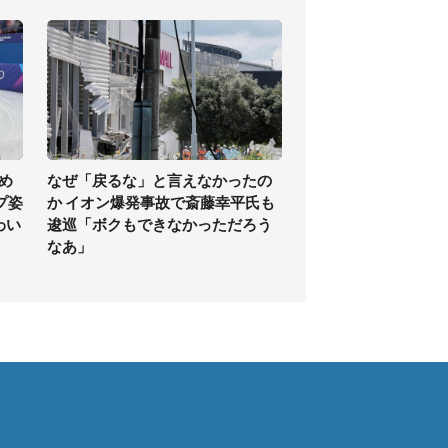
め
なぜ「戻るな」と言えなかったの
プ姿
か イオン爆発事故で斎藤幸平氏も
わい
逡巡「ボクもできなかっただろう
なあ」