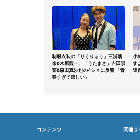
制服衣装の「りくりゅう」三浦璃
小
来&木原龍一、「うたまさ」吉田唄
す
菜&森田真沙也の4ショに反響 「青
違
春すぎて眩しい」
コンテンツ
関連サ