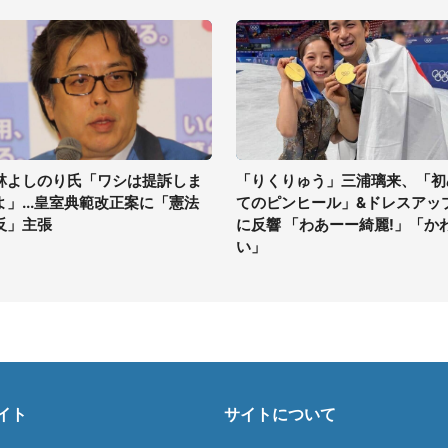
林よしのり氏「ワシは提訴しま
「りくりゅう」三浦璃来、「初
よ」...皇室典範改正案に「憲法
てのピンヒール」&ドレスアッ
反」主張
に反響 「わあーー綺麗!」「か
い」
イト
サイトについて