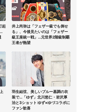
打起
井上尚弥は「フェザー級でも倒せ
.
る」、今後見たいのは「フェザー
選
級王座統一戦」...元世界2階級制覇
王者が熱望
上
羽生結弦、美しいブルー基調の衣
装で...「ゆず」北川悠仁・岩沢厚
治と3ショット ゆず×ゆづコラボに
ファン歓喜