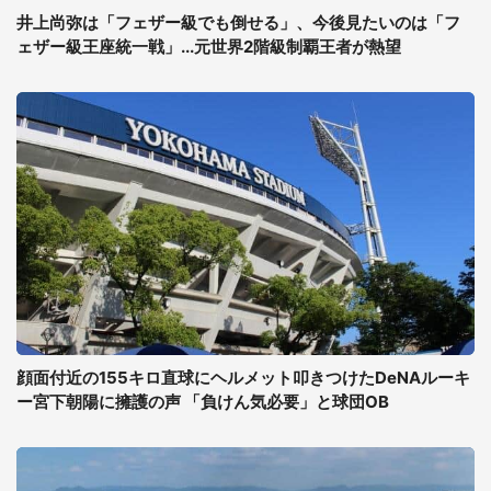
井上尚弥は「フェザー級でも倒せる」、今後見たいのは「フ
ェザー級王座統一戦」...元世界2階級制覇王者が熱望
顔面付近の155キロ直球にヘルメット叩きつけたDeNAルーキ
ー宮下朝陽に擁護の声 「負けん気必要」と球団OB