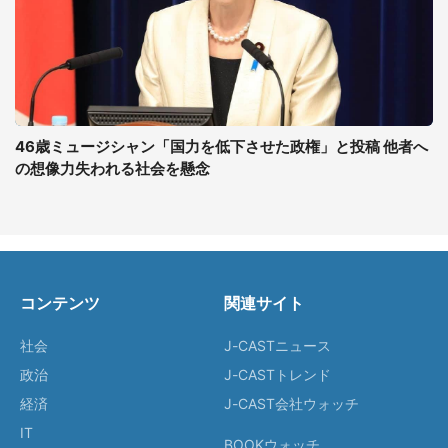
46歳ミュージシャン「国力を低下させた政権」と投稿 他者へ
の想像力失われる社会を懸念
コンテンツ
関連サイト
社会
J-CASTニュース
政治
J-CASTトレンド
経済
J-CAST会社ウォッチ
IT
BOOKウォッチ