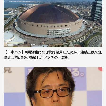
【日本ハム】9回好機になぜ代打起用したのか、連続三振で無
得点...球団OBが指摘したベンチの「選択」