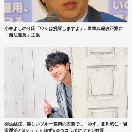
小林よしのり氏「ワシは提訴しますよ」...皇室典範改正案に
「憲法違反」主張
羽生結弦、美しいブルー基調の衣装で...「ゆず」北川悠仁・岩
沢厚治と3ショット ゆず×ゆづコラボにファン歓喜