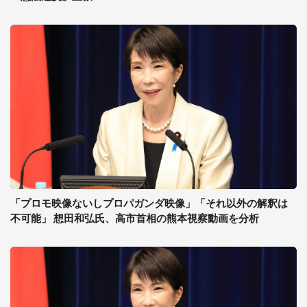
「プロモ映像ないしプロパガンダ映像」「それ以外の解釈は
不可能」 想田和弘氏、高市首相の熊本視察動画を分析