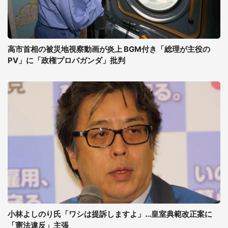
高市首相の被災地視察動画が炎上 BGM付き「総理が主役の
PV」に「政権プロパガンダ」批判
小林よしのり氏「ワシは提訴しますよ」...皇室典範改正案に
「憲法違反」主張