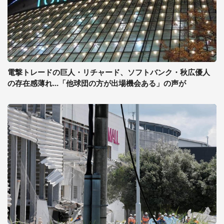
電撃トレードの巨人・リチャード、ソフトバンク・秋広優人
の存在感薄れ...「他球団の方が出場機会ある」の声が