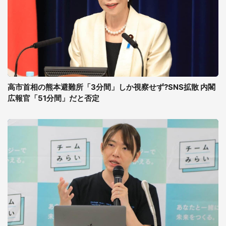
高市首相の熊本避難所「3分間」しか視察せず?SNS拡散 内閣
広報官「51分間」だと否定