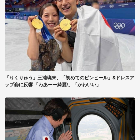
「りくりゅう」三浦璃来、「初めてのピンヒール」&ドレスア
ップ姿に反響 「わあーー綺麗!」「かわいい」