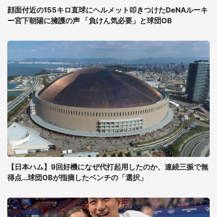
顔面付近の155キロ直球にヘルメット叩きつけたDeNAルーキ
ー宮下朝陽に擁護の声 「負けん気必要」と球団OB
【日本ハム】9回好機になぜ代打起用したのか、連続三振で無
得点...球団OBが指摘したベンチの「選択」