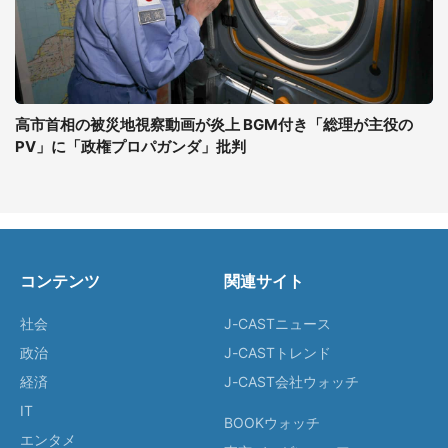
高市首相の被災地視察動画が炎上 BGM付き「総理が主役の
PV」に「政権プロパガンダ」批判
コンテンツ
関連サイト
社会
J-CASTニュース
政治
J-CASTトレンド
経済
J-CAST会社ウォッチ
IT
BOOKウォッチ
エンタメ