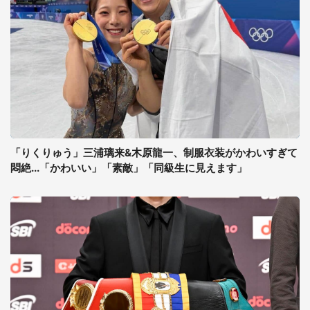
「りくりゅう」三浦璃来&木原龍一、制服衣装がかわいすぎて
悶絶...「かわいい」「素敵」「同級生に見えます」