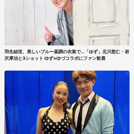
羽生結弦、美しいブルー基調の衣装で...「ゆず」北川悠仁・岩
沢厚治と3ショット ゆず×ゆづコラボにファン歓喜