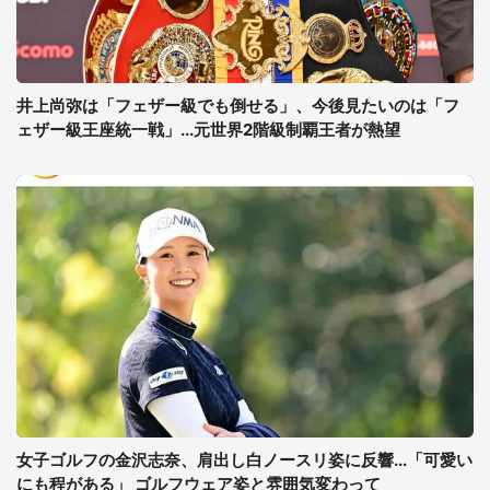
井上尚弥は「フェザー級でも倒せる」、今後見たいのは「フ
ェザー級王座統一戦」...元世界2階級制覇王者が熱望
女子ゴルフの金沢志奈、肩出し白ノースリ姿に反響...「可愛い
にも程がある」 ゴルフウェア姿と雰囲気変わって