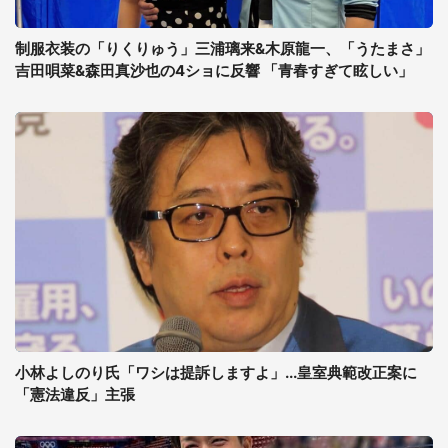
制服衣装の「りくりゅう」三浦璃来&木原龍一、「うたまさ」
吉田唄菜&森田真沙也の4ショに反響 「青春すぎて眩しい」
小林よしのり氏「ワシは提訴しますよ」...皇室典範改正案に
「憲法違反」主張