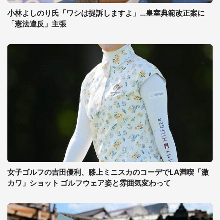
小林よしのり氏「ワシは提訴しますよ」...皇室典範改正案に
「憲法違反」主張
女子ゴルフの吉田優利、膝上ミニスカのコーデでLA満喫「激
カワ」ショット ゴルフウェア姿と雰囲気変わって