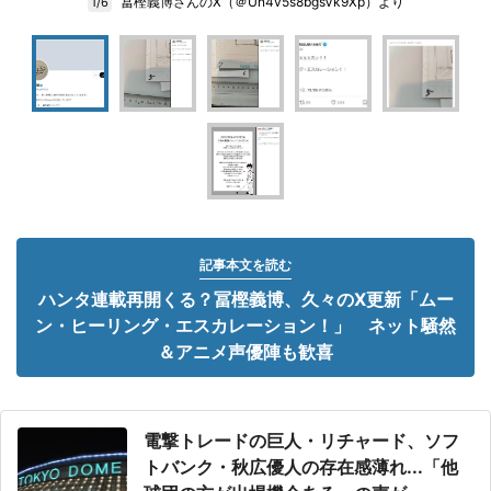
冨樫義博さんのX（＠Un4v5s8bgsVk9Xp）より
1/6
記事本文を読む
ハンタ連載再開くる？冨樫義博、久々のX更新「ムー
ン・ヒーリング・エスカレーション！」 ネット騒然
＆アニメ声優陣も歓喜
電撃トレードの巨人・リチャード、ソフ
トバンク・秋広優人の存在感薄れ...「他