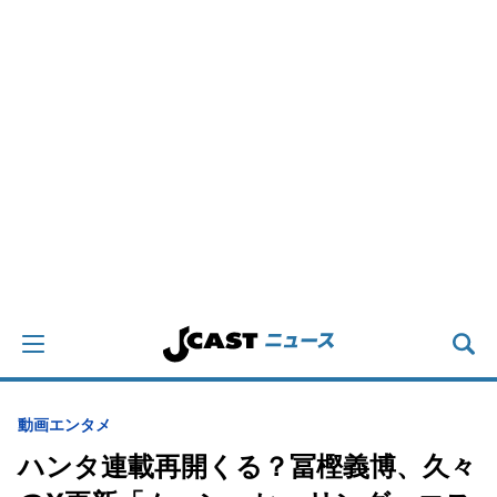
動画
エンタメ
ハンタ連載再開くる？冨樫義博、久々