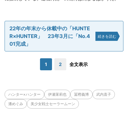
22年の年末から休載中の「HUNTE
R×HUNTER」 23年3月に「No.4
続きを読む
01完成」
1
2
全文表示
ハンター×ハンター
伊瀬茉莉也
冨樫義博
武内直子
潘めぐみ
美少女戦士セーラームーン