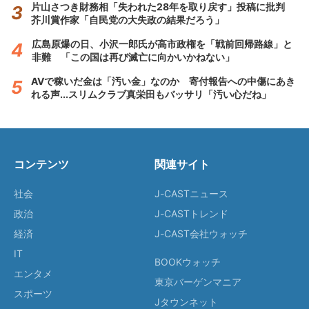
片山さつき財務相「失われた28年を取り戻す」投稿に批判
芥川賞作家「自民党の大失政の結果だろう」
広島原爆の日、小沢一郎氏が高市政権を「戦前回帰路線」と
非難 「この国は再び滅亡に向かいかねない」
AVで稼いだ金は「汚い金」なのか 寄付報告への中傷にあき
れる声...スリムクラブ真栄田もバッサリ「汚い心だね」
コンテンツ
関連サイト
社会
J-CASTニュース
政治
J-CASTトレンド
経済
J-CAST会社ウォッチ
IT
BOOKウォッチ
エンタメ
東京バーゲンマニア
スポーツ
Jタウンネット