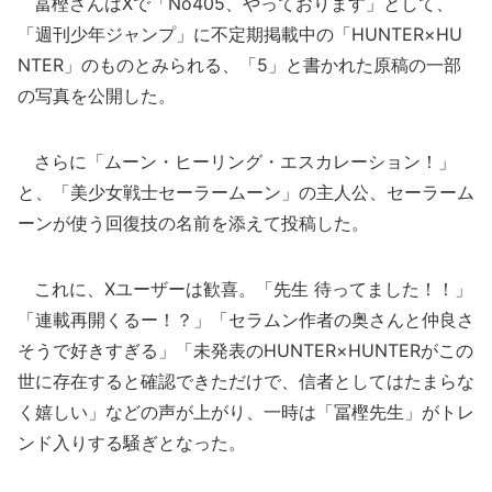
冨樫さんはXで「No405、やっております」として、
「週刊少年ジャンプ」に不定期掲載中の「HUNTER×HU
NTER」のものとみられる、「5」と書かれた原稿の一部
の写真を公開した。
さらに「ムーン・ヒーリング・エスカレーション！」
と、「美少女戦士セーラームーン」の主人公、セーラーム
ーンが使う回復技の名前を添えて投稿した。
これに、Xユーザーは歓喜。「先生 待ってました！！」
「連載再開くるー！？」「セラムン作者の奥さんと仲良さ
そうで好きすぎる」「未発表のHUNTER×HUNTERがこの
世に存在すると確認できただけで、信者としてはたまらな
く嬉しい」などの声が上がり、一時は「冨樫先生」がトレ
ンド入りする騒ぎとなった。