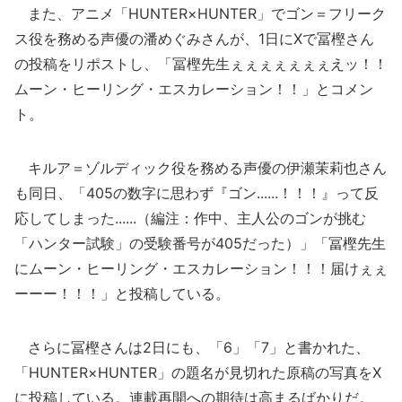
また、アニメ「HUNTER×HUNTER」でゴン＝フリーク
ス役を務める声優の潘めぐみさんが、1日にXで冨樫さん
の投稿をリポストし、「冨樫先生ぇぇぇぇぇぇぇえッ！！
ムーン・ヒーリング・エスカレーション！！」とコメン
ト。
キルア＝ゾルディック役を務める声優の伊瀬茉莉也さん
も同日、「405の数字に思わず『ゴン......！！！』って反
応してしまった......（編注：作中、主人公のゴンが挑む
「ハンター試験」の受験番号が405だった）」「冨樫先生
にムーン・ヒーリング・エスカレーション！！！届けぇぇ
ーーー！！！」と投稿している。
さらに冨樫さんは2日にも、「6」「7」と書かれた、
「HUNTER×HUNTER」の題名が見切れた原稿の写真をX
に投稿している。連載再開への期待は高まるばかりだ。