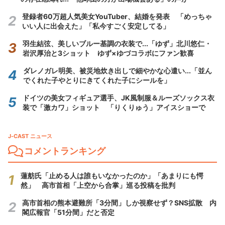
登録者60万超人気美女YouTuber、結婚を発表 「めっちゃ
いい人に出会えた」「私今すごく安定してる」
羽生結弦、美しいブルー基調の衣装で...「ゆず」北川悠仁・
岩沢厚治と3ショット ゆず×ゆづコラボにファン歓喜
ダレノガレ明美、被災地炊き出しで細やかな心遣い...「並ん
でくれた子やとりにきてくれた子にシールを」
ドイツの美女フィギュア選手、JK風制服＆ルーズソックス衣
装で「激カワ」ショット 「りくりゅう」アイスショーで
J-CAST ニュース
コメントランキング
蓮舫氏「止める人は誰もいなかったのか」「あまりにも愕
然」 高市首相「上空から合掌」巡る投稿を批判
高市首相の熊本避難所「3分間」しか視察せず？SNS拡散 内
閣広報官「51分間」だと否定