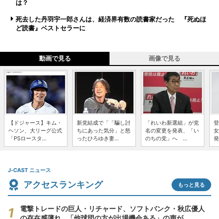
は？
死去した丹羽宇一郎さんは、経済界有数の読書家だった 『死ぬほ
ど読書』ベストセラーに
動画で見る
画像で見る
【ドジャース】キム・
新党結成で「「騙し討
「れいわ新選組」が党
登
ヘソン、大リーグ公式
ちにあった気分」と怒
名の変更を発表、「い
女
「PSロースタ...
ったひろゆき妻...
のちの党」へ ...
発
J-CAST ニュース
アクセスランキング
もっと見る
電撃トレードの巨人・リチャード、ソフトバンク・秋広優人
の存在感薄れ...「他球団の方が出場機会ある」の声が