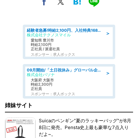
経験者急募!時給2,100円、入社特典168万円の自動車製造業務/トヨタ自動車/tutumi
＞
株式会社テクノスマイル
愛知県 豊川市
時給2,100円
正社員 / 派遣社員
スポンサー：求人ボックス
09月開始/「土日祝休み」グローバル企業での産業保健のお仕事/保健師/高時給/残業なし/服装自由
＞
株式会社パソナ
大阪府 大阪市
時給2,300円
正社員
スポンサー：求人ボックス
姉妹サイト
Suicaのペンギン"夏のラッキーバッグ"が8月
8日に発売。Pensta史上最も豪華な7点入り
だよ~。