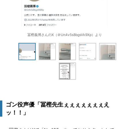
冨樫義博さんのX（＠Un4v5s8bgsVk9Xp）より
ゴン役声優「冨樫先生ぇぇぇぇぇぇぇえ
ッ！！」