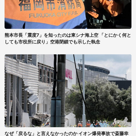
熊本市長「震度7」を知ったのは東シナ海上空 「とにかく何と
しても市役所に戻り」空港閉鎖でも示した執念
なぜ「戻るな」と言えなかったのか イオン爆発事故で斎藤幸