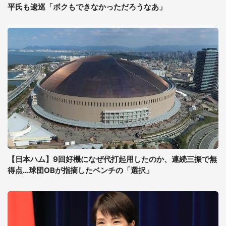
平氏も逡巡「ボクもできなかっただろうなあ」
【日本ハム】9回好機になぜ代打起用したのか、連続三振で無
得点...球団OBが指摘したベンチの「選択」