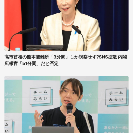
高市首相の熊本避難所「3分間」しか視察せず?SNS拡散 内閣
広報官「51分間」だと否定