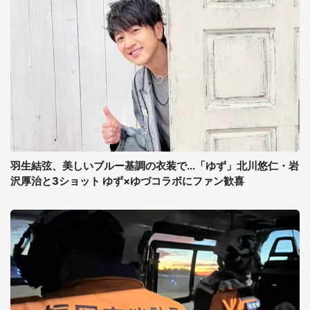
羽生結弦、美しいブルー基調の衣装で...「ゆず」北川悠仁・岩
沢厚治と3ショット ゆず×ゆづコラボにファン歓喜