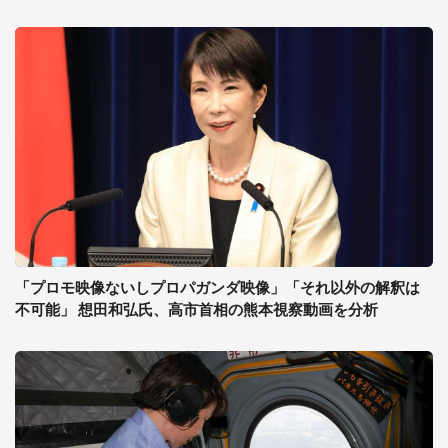
「プロモ映像ないしプロパガンダ映像」「それ以外の解釈は
不可能」 想田和弘氏、高市首相の熊本視察動画を分析