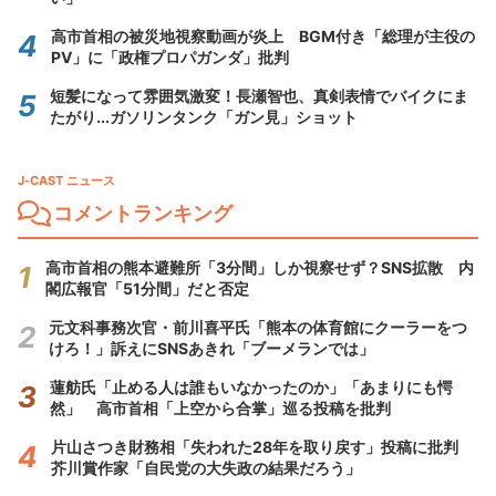
高市首相の被災地視察動画が炎上 BGM付き「総理が主役の
PV」に「政権プロパガンダ」批判
短髪になって雰囲気激変！長瀬智也、真剣表情でバイクにま
たがり...ガソリンタンク「ガン見」ショット
J-CAST ニュース
コメントランキング
高市首相の熊本避難所「3分間」しか視察せず？SNS拡散 内
閣広報官「51分間」だと否定
元文科事務次官・前川喜平氏「熊本の体育館にクーラーをつ
けろ！」訴えにSNSあきれ「ブーメランでは」
蓮舫氏「止める人は誰もいなかったのか」「あまりにも愕
然」 高市首相「上空から合掌」巡る投稿を批判
片山さつき財務相「失われた28年を取り戻す」投稿に批判
芥川賞作家「自民党の大失政の結果だろう」