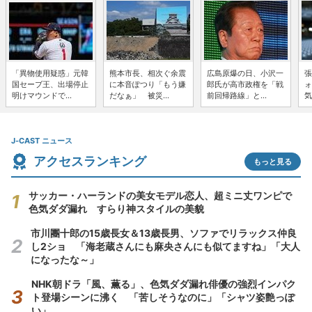
「異物使用疑惑」元韓
熊本市長、相次ぐ余震
広島原爆の日、小沢一
張
国セーブ王、出場停止
に本音ぽつり「もう嫌
郎氏が高市政権を「戦
ォ
明けマウンドで...
だなぁ」 被災...
前回帰路線」と...
気
J-CAST ニュース
アクセスランキング
もっと見る
サッカー・ハーランドの美女モデル恋人、超ミニ丈ワンピで
色気ダダ漏れ すらり神スタイルの美貌
市川團十郎の15歳長女＆13歳長男、ソファでリラックス仲良
し2ショ 「海老蔵さんにも麻央さんにも似てますね」「大人
になったな～」
NHK朝ドラ「風、薫る」、色気ダダ漏れ俳優の強烈インパク
ト登場シーンに沸く 「苦しそうなのに」「シャツ姿艶っぽ
い」