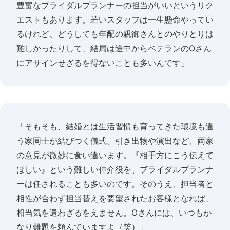
豊富なブライダルプランナーの担当がいいというリク
エストもあります。若いスタッフは一生懸命やってい
るけれど、どうしても年配の親御さんとのやりとりは
難しかったりして、結局は途中からベテランのOさん
にアサインせざるを得ないことも多いんです」
「そもそも、結婚とは生活習慣も育ってきた環境も違
う家同士が結びつく儀式。引き出物や演出など、両家
の意見が微妙に食い違います。『相手方にこう伝えて
ほしい』という難しい仲介役を、ブライダルプランナ
ーは任されることも多いのです。そのうえ、担当者と
相性が合わず担当替えを要望されたお客様となれば、
相当気を遣わざるをえません。Oさんには、いつもか
なり難題を頼んでいますよ（笑）」