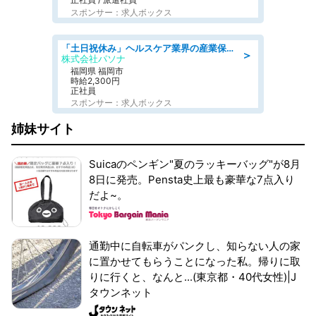
スポンサー：求人ボックス
「土日祝休み」ヘルスケア業界の産業保健師/高時給/未経験OK/要資格:保健師、正看護師
＞
株式会社パソナ
福岡県 福岡市
時給2,300円
正社員
スポンサー：求人ボックス
姉妹サイト
Suicaのペンギン"夏のラッキーバッグ"が8月
8日に発売。Pensta史上最も豪華な7点入り
だよ~。
通勤中に自転車がパンクし、知らない人の家
に置かせてもらうことになった私。帰りに取
りに行くと、なんと...(東京都・40代女性)|J
タウンネット