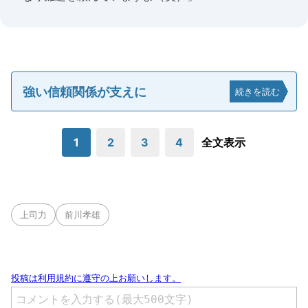
強い信頼関係が支えに
続きを読む
1
2
3
4
全文表示
上司力
前川孝雄