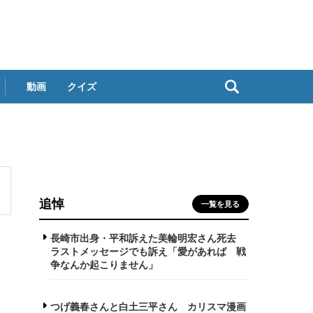
動画
クイズ
追悼
一覧を見る
長崎市出身・平和訴えた美輪明宏さん死去
ラストメッセージでも訴え「愛があれば 戦
争なんか起こりません」
つげ義春さんと白土三平さん カリスマ漫画