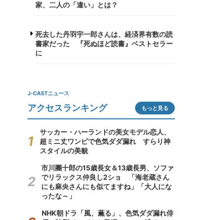
家、二人の「違い」とは？
死去した丹羽宇一郎さんは、経済界有数の読
書家だった 『死ぬほど読書』ベストセラー
に
J-CASTニュース
アクセスランキング
もっと見る
サッカー・ハーランドの美女モデル恋人、
超ミニ丈ワンピで色気ダダ漏れ すらり神
スタイルの美貌
市川團十郎の15歳長女＆13歳長男、ソファ
でリラックス仲良し2ショ 「海老蔵さん
にも麻央さんにも似てますね」「大人にな
ったな～」
NHK朝ドラ「風、薫る」、色気ダダ漏れ俳