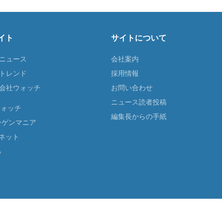
イト
サイトについて
Tニュース
会社案内
Tトレンド
採用情報
ST会社ウォッチ
お問い合わせ
ニュース読者投稿
ウォッチ
編集長からの手紙
ーゲンマニア
ネット
る