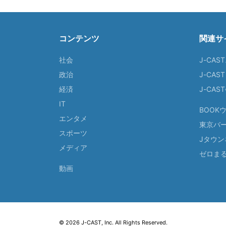
コンテンツ
関連サ
社会
J-CAS
政治
J-CAS
経済
J-CA
IT
BOOK
エンタメ
東京バ
スポーツ
Jタウン
メディア
ゼロま
動画
© 2026 J-CAST, Inc. All Rights Reserved.