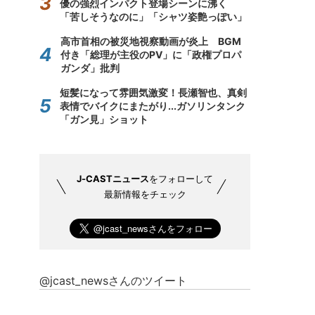
優の強烈インパクト登場シーンに沸く
「苦しそうなのに」「シャツ姿艶っぽい」
高市首相の被災地視察動画が炎上 BGM
付き「総理が主役のPV」に「政権プロパ
ガンダ」批判
短髪になって雰囲気激変！長瀬智也、真剣
表情でバイクにまたがり...ガソリンタンク
「ガン見」ショット
J-CASTニュース
をフォローして
最新情報をチェック
@jcast_newsさんのツイート