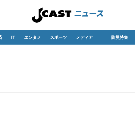
済
IT
エンタメ
スポーツ
メディア
防災特集