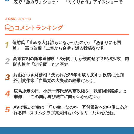
装で「激カワ」ショット 「りくりゅう」アイスショーで
J-CAST ニュース
コメントランキング
蓮舫氏「止める人は誰もいなかったのか」「あまりにも愕
然」 高市首相「上空から合掌」巡る投稿を批判
高市首相の熊本避難所「3分間」しか視察せず？SNS拡散 内
閣広報官「51分間」だと否定
片山さつき財務相「失われた28年を取り戻す」投稿に批判
芥川賞作家「自民党の大失政の結果だろう」
広島原爆の日、小沢一郎氏が高市政権を「戦前回帰路線」と
非難 「この国は再び滅亡に向かいかねない」
AVで稼いだ金は「汚い金」なのか 寄付報告への中傷にあき
れる声...スリムクラブ真栄田もバッサリ「汚い心だね」