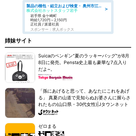
製品の梱包・組立および検査・ 奥州市江刺/大手企業で長期安定 梱包・検査・組立/半年経過毎に5万円の報奨金有
＞
株式会社ホットスタッフ岩手
岩手県 金ケ崎町
時給1,720円～2,150円
正社員 / 派遣社員
スポンサー：求人ボックス
姉妹サイト
Suicaのペンギン"夏のラッキーバッグ"が8月
8日に発売。Pensta史上最も豪華な7点入り
だよ~。
「孫にあげると思って、あなたにこれをあげ
る」 真夏の山道で見知らぬお婆さんに握らさ
れたもの(山口県・30代女性)|Jタウンネット
ゼロまる