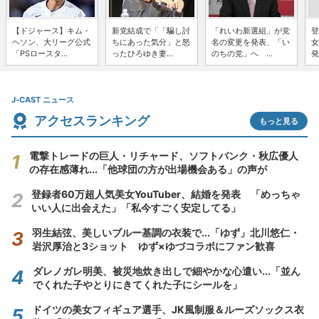
【ドジャース】キム・
新党結成で「「騙し討
「れいわ新選組」が党
登
ヘソン、大リーグ公式
ちにあった気分」と怒
名の変更を発表、「い
女
「PSロースタ...
ったひろゆき妻...
のちの党」へ ...
発
J-CAST ニュース
アクセスランキング
もっと見る
電撃トレードの巨人・リチャード、ソフトバンク・秋広優人
の存在感薄れ...「他球団の方が出場機会ある」の声が
登録者60万超人気美女YouTuber、結婚を発表 「めっちゃ
いい人に出会えた」「私今すごく安定してる」
羽生結弦、美しいブルー基調の衣装で...「ゆず」北川悠仁・
岩沢厚治と3ショット ゆず×ゆづコラボにファン歓喜
ダレノガレ明美、被災地炊き出しで細やかな心遣い...「並ん
でくれた子やとりにきてくれた子にシールを」
ドイツの美女フィギュア選手、JK風制服＆ルーズソックス衣