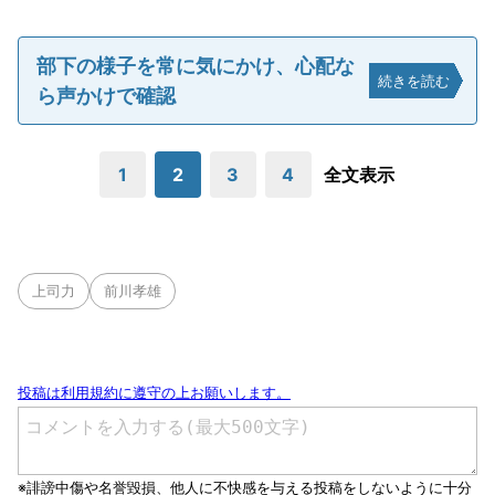
部下の様子を常に気にかけ、心配な
続きを読む
ら声かけで確認
1
2
3
4
全文表示
上司力
前川孝雄