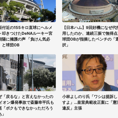
面付近の155キロ直球にヘルメ
【日本ハム】9回好機になぜ代
ト叩きつけたDeNAルーキー宮
用したのか、連続三振で無得点..
朝陽に擁護の声 「負けん気必
球団OBが指摘したベンチの「
」と球団OB
択」
ぜ「戻るな」と言えなかったの
小林よしのり氏「ワシは提訴し
 イオン爆発事故で斎藤幸平氏も
すよ」...皇室典範改正案に「憲
巡「ボクもできなかっただろう
違反」主張
あ」