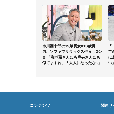
市川團十郎の15歳長女&13歳長
「
男、ソファでリラックス仲良し2シ
て
ョ 「海老蔵さんにも麻央さんにも
に
似てますね」「大人になったな~」
い
コンテンツ
関連サ