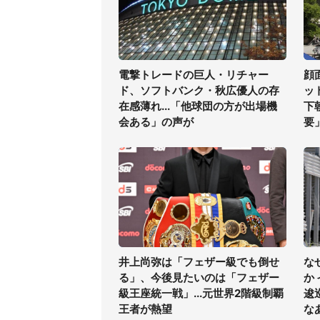
電撃トレードの巨人・リチャー
顔
ド、ソフトバンク・秋広優人の存
ッ
在感薄れ...「他球団の方が出場機
下
会ある」の声が
要
井上尚弥は「フェザー級でも倒せ
な
る」、今後見たいのは「フェザー
か
級王座統一戦」...元世界2階級制覇
逡
王者が熱望
な