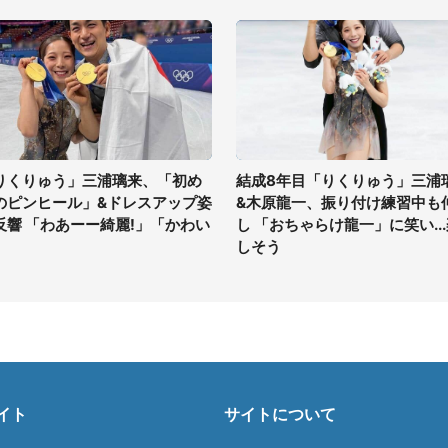
りくりゅう」三浦璃来、「初め
結成8年目「りくりゅう」三浦
のピンヒール」&ドレスアップ姿
&木原龍一、振り付け練習中も
反響 「わあーー綺麗!」「かわい
し 「おちゃらけ龍一」に笑い..
」
しそう
イト
サイトについて