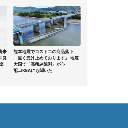
璃来
熊本地震でコストコの商品落下
仲良
「重く受け止めております」 地震
.楽
大国で「高積み陳列」が心
配...IKEAにも聞いた