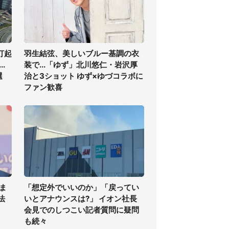
打起
羽生結弦、美しいブルー基調の衣
.
装で...「ゆず」北川悠仁・岩沢厚
選
治と3ショット ゆず×ゆづコラボに
ファン歓喜
ま
「想定外でいいのか」「戻ってい
法
いとアナウンスは?」 イオン社長
会見でのしつこい記者質問に疑問
も続々