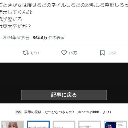
記事に戻る
実際の投稿（なつぴなつさんのX（＠natsupikkk）より）
2/5