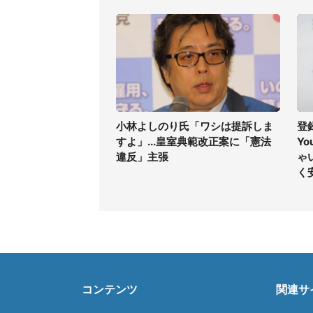
小林よしのり氏「ワシは提訴しま
登
すよ」...皇室典範改正案に「憲法
Y
違反」主張
ゃ
く
コンテンツ
関連サ