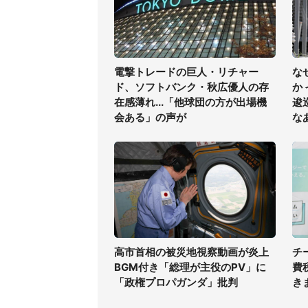
電撃トレードの巨人・リチャー
な
ド、ソフトバンク・秋広優人の存
か
在感薄れ...「他球団の方が出場機
逡
会ある」の声が
な
高市首相の被災地視察動画が炎上
チ
BGM付き「総理が主役のPV」に
費
「政権プロパガンダ」批判
き