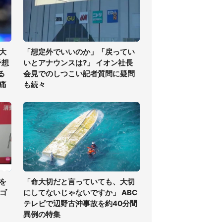
大
「想定外でいいのか」「戻ってい
予想
いとアナウンスは?」 イオン社長
る
会見でのしつこい記者質問に疑問
痛
も続々
を
「命大切だと言っていても、大切
・ゴ
にしてないじゃないですか」 ABC
テレビで辺野古沖事故を約40分間
異例の特集