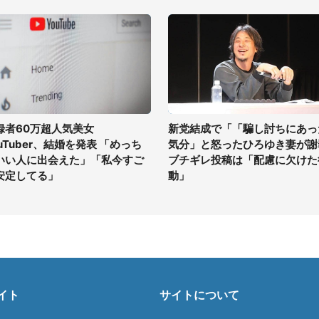
録者60万超人気美女
新党結成で「「騙し討ちにあっ
ouTuber、結婚を発表 「めっち
気分」と怒ったひろゆき妻が謝
いい人に出会えた」「私今すご
ブチギレ投稿は「配慮に欠けた
安定してる」
動」
イト
サイトについて