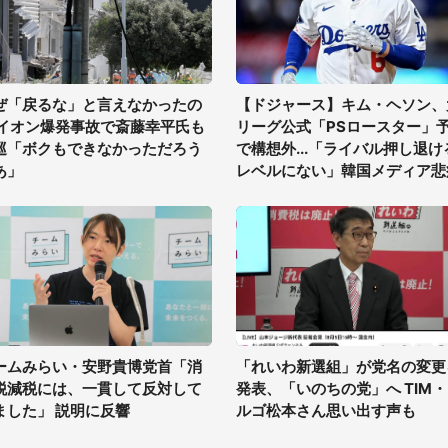
ぜ「戻るな」と言えなかったの
【ドジャース】キム・ヘソン、
 イオン爆発事故で斎藤幸平氏も
リーグ公式「PSロースター」
巡「ボクもできなかっただろう
で構想外...「ライバル押し退け
あ」
レベルにない」韓国メディア悲
ームみらい・安野貴博党首「消
「れいわ新選組」が党名の変更
税減税には、一貫して反対して
発表、「いのちの党」へ TIM
ました」 説明に反響
ルゴ松本さん思い出す声も