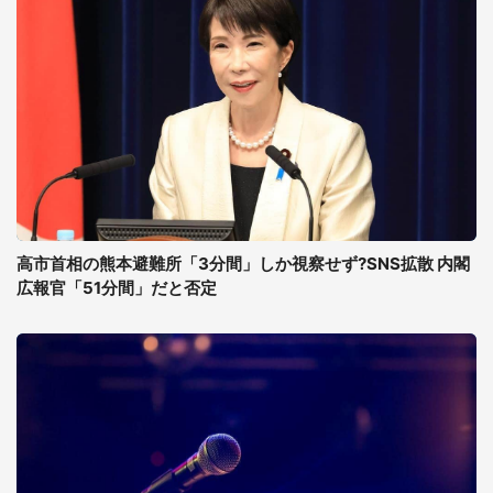
高市首相の熊本避難所「3分間」しか視察せず?SNS拡散 内閣
広報官「51分間」だと否定