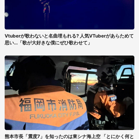
Vtuberが歌わないと名曲埋もれる? 人気VTuberがあらためて
思い...「歌が大好きな僕にぜひ歌わせて」
熊本市長「震度7」を知ったのは東シナ海上空 「とにかく何と