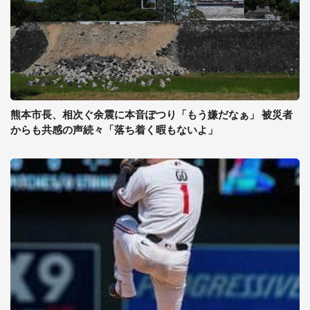
熊本市長、相次ぐ余震に本音ぽつり「もう嫌だなぁ」 被災者
からも共感の声続々「落ち着く暇もないよ」