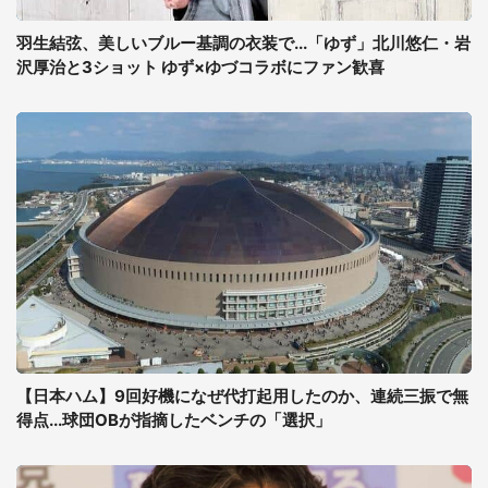
羽生結弦、美しいブルー基調の衣装で...「ゆず」北川悠仁・岩
沢厚治と3ショット ゆず×ゆづコラボにファン歓喜
【日本ハム】9回好機になぜ代打起用したのか、連続三振で無
得点...球団OBが指摘したベンチの「選択」