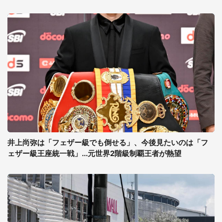
井上尚弥は「フェザー級でも倒せる」、今後見たいのは「フ
ェザー級王座統一戦」...元世界2階級制覇王者が熱望