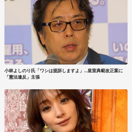
小林よしのり氏「ワシは提訴しますよ」...皇室典範改正案に
「憲法違反」主張