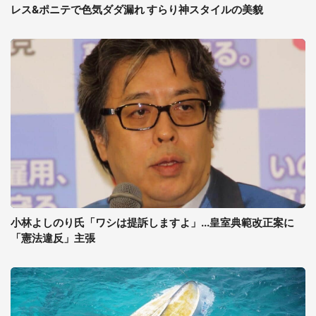
レス&ポニテで色気ダダ漏れ すらり神スタイルの美貌
小林よしのり氏「ワシは提訴しますよ」...皇室典範改正案に
「憲法違反」主張