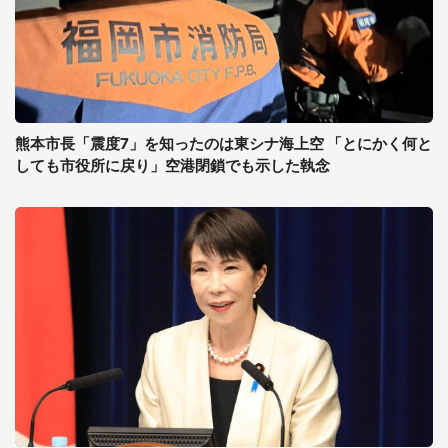
熊本市長「震度7」を知ったのは東シナ海上空 「とにかく何と
しても市役所に戻り」空港閉鎖でも示した執念