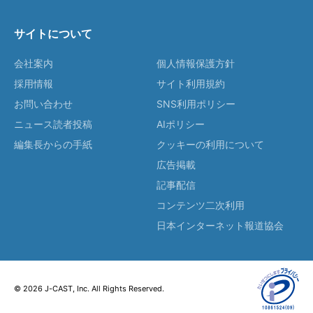
サイトについて
会社案内
個人情報保護方針
採用情報
サイト利用規約
お問い合わせ
SNS利用ポリシー
ニュース読者投稿
AIポリシー
編集長からの手紙
クッキーの利用について
広告掲載
記事配信
コンテンツ二次利用
日本インターネット報道協会
© 2026 J-CAST, Inc. All Rights Reserved.