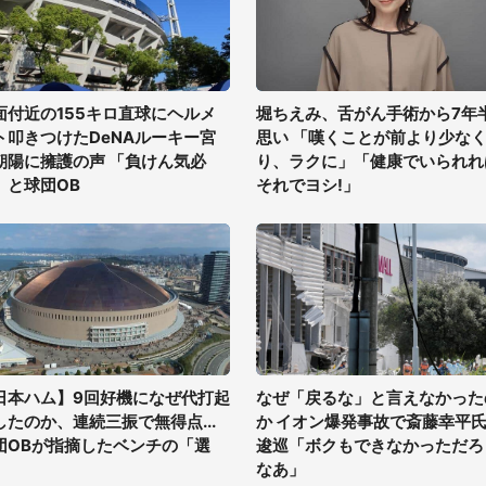
面付近の155キロ直球にヘルメ
堀ちえみ、舌がん手術から7年
ト叩きつけたDeNAルーキー宮
思い 「嘆くことが前より少な
朝陽に擁護の声 「負けん気必
り、ラクに」「健康でいられれ
」と球団OB
それでヨシ!」
日本ハム】9回好機になぜ代打起
なぜ「戻るな」と言えなかった
したのか、連続三振で無得点...
か イオン爆発事故で斎藤幸平
団OBが指摘したベンチの「選
逡巡「ボクもできなかっただろ
」
なあ」