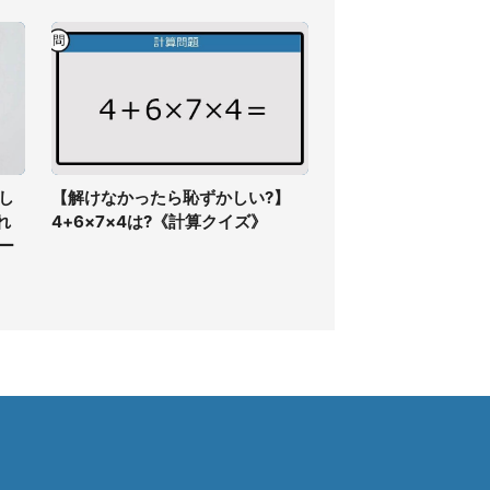
し
【解けなかったら恥ずかしい?】
れ
4+6×7×4は?《計算クイズ》
ー