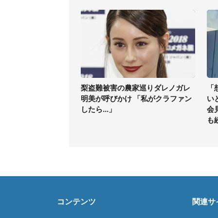
梨盗難被害の農家巡りダレノガレ
「
明美が呼びかけ 「私がクラファン
い
したら...」
会
も
コンテンツ
関連サ