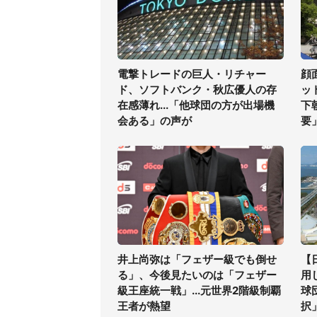
電撃トレードの巨人・リチャー
顔
ド、ソフトバンク・秋広優人の存
ッ
在感薄れ...「他球団の方が出場機
下
会ある」の声が
要
井上尚弥は「フェザー級でも倒せ
【
る」、今後見たいのは「フェザー
用
級王座統一戦」...元世界2階級制覇
球
王者が熱望
択