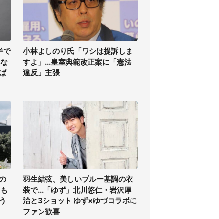
半で
小林よしのり氏「ワシは提訴しま
くな
すよ」...皇室典範改正案に「憲法
ば
違反」主張
の
羽生結弦、美しいブルー基調の衣
氏も
装で...「ゆず」北川悠仁・岩沢厚
う
治と3ショット ゆず×ゆづコラボに
ファン歓喜