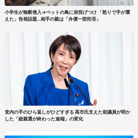
小学生が無断侵入→ペットの鳥に岩投げつけ 「怒りで手が震
えた」告発話題...相手の親は「弁償一部拒否」
党内の手のひら返しがひどすぎる 高市氏支えた前議員が明か
した「総裁選が終わった途端」の変化