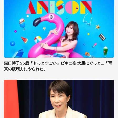
森口博子55歳「もっとすごい」ビキニ姿 大胆にぐっと...「写
真の破壊力にやられた」