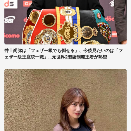
井上尚弥は「フェザー級でも倒せる」、今後見たいのは「フ
ェザー級王座統一戦」...元世界2階級制覇王者が熱望