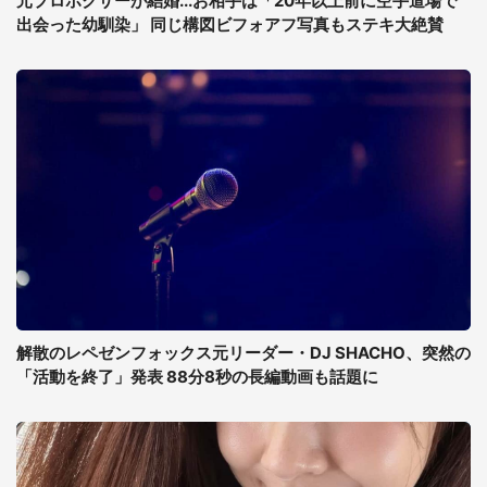
元プロボクサーが結婚...お相手は「20年以上前に空手道場で
出会った幼馴染」 同じ構図ビフォアフ写真もステキ大絶賛
解散のレペゼンフォックス元リーダー・DJ SHACHO、突然の
「活動を終了」発表 88分8秒の長編動画も話題に