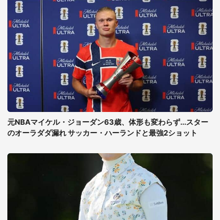
元NBAマイケル・ジョーダン63歳、体形も変わらず...スター
のオーラダダ漏れ サッカー・ハーランドと最強2ショット