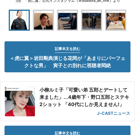
「虎に翼」公式インスタグラム（＠asadora_ak_nhk）より
1/5
記事本文を読む
＜虎に翼＞岩田剛典演じる花岡が「あまりにパーフェ
クトな男」 寅子との別れに視聴者悶絶
小柳ルミ子「可愛い弟 五郎とデートして
来ました」...4歳年下・野口五郎とステキ
2ショット 「40代にしか見えません!」
J-CASTニュース
記事本文を読む