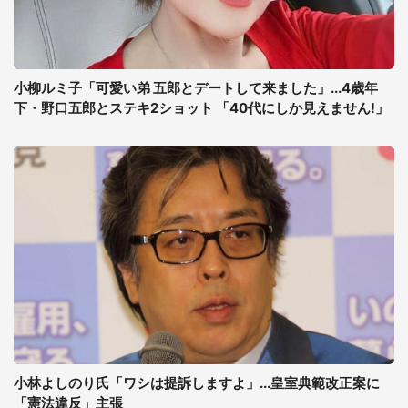
小柳ルミ子「可愛い弟 五郎とデートして来ました」...4歳年
下・野口五郎とステキ2ショット 「40代にしか見えません!」
小林よしのり氏「ワシは提訴しますよ」...皇室典範改正案に
「憲法違反」主張