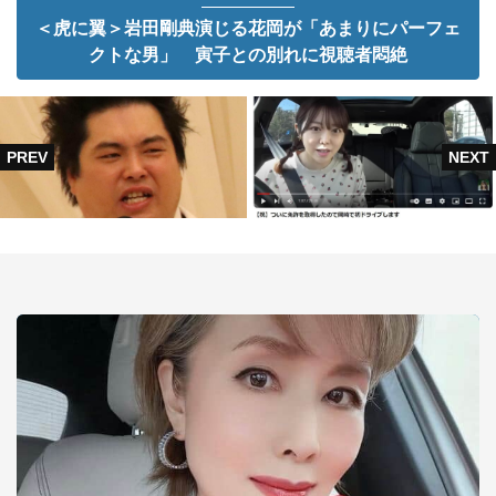
＜虎に翼＞岩田剛典演じる花岡が「あまりにパーフェ
クトな男」 寅子との別れに視聴者悶絶