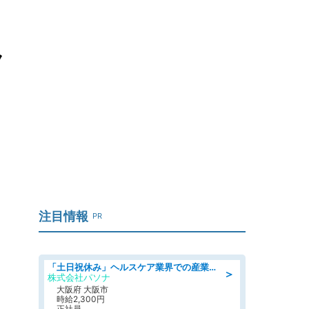
ク
注目情報
PR
「土日祝休み」ヘルスケア業界での産業保健師業務/看護師/高時給/要資格:正看護師
＞
株式会社パソナ
大阪府 大阪市
時給2,300円
正社員