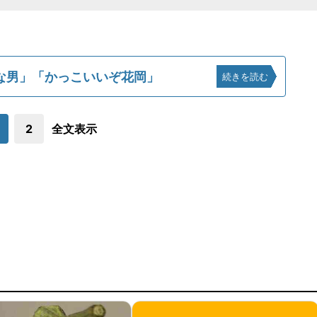
な男」「かっこいいぞ花岡」
続きを読む
2
全文表示