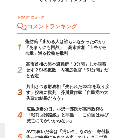
J-CAST ニュース
コメントランキング
蓮舫氏「止める人は誰もいなかったのか」
「あまりにも愕然」 高市首相「上空から
合掌」巡る投稿を批判
高市首相の熊本避難所「3分間」しか視察
せず？SNS拡散 内閣広報官「51分間」だ
と否定
片山さつき財務相「失われた28年を取り戻
す」投稿に批判 芥川賞作家「自民党の大
失政の結果だろう」
広島原爆の日、小沢一郎氏が高市政権を
「戦前回帰路線」と非難 「この国は再び
滅亡に向かいかねない」
AVで稼いだ金は「汚い金」なのか 寄付報
告への中傷にあきれる声...スリムクラブ真