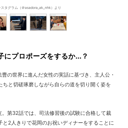
タグラム（＠asadora_ak_nhk）より
にプロポーズをするか...？
曹の世界に進んだ女性の実話に基づき、主人公・
たちと切磋琢磨しながら自らの道を切り開く姿を
。第32話では、司法修習後の試験に合格して裁
子と2人きりで花岡のお祝いディナーをすることに