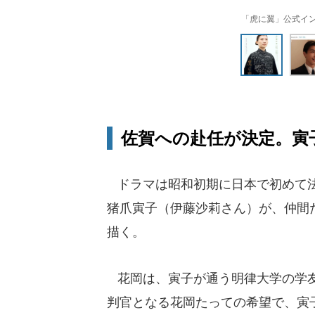
「虎に翼」公式インス
佐賀への赴任が決定。寅子
ドラマは昭和初期に日本で初めて法
猪爪寅子（伊藤沙莉さん）が、仲間
描く。
花岡は、寅子が通う明律大学の学友
判官となる花岡たっての希望で、寅