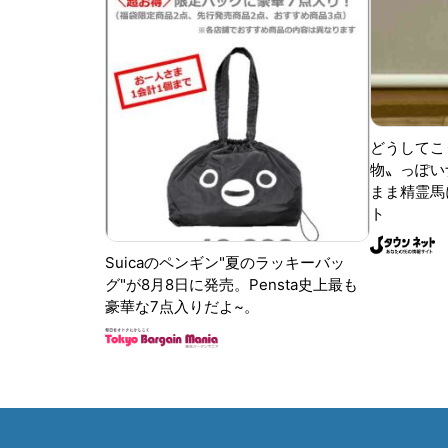
どうしてこ
物〟っぽい
まま精霊馬
ト
Suicaのペンギン"夏のラッキーバッ
グ"が8月8日に発売。Pensta史上最も
豪華な7点入りだよ~。