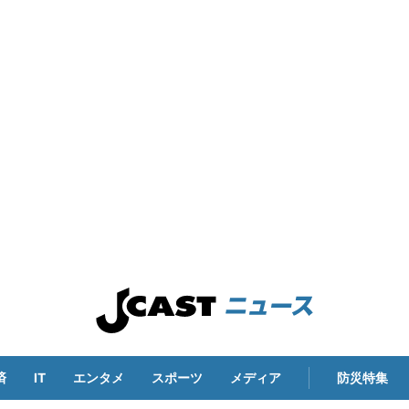
済
IT
エンタメ
スポーツ
メディア
防災特集