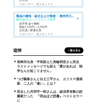
スポンサー：求人ボックス
製品の梱包・組立および検査・ 奥州市江刺/大手企業で長期安定 梱包・検査・組立/半年経過毎に5万円の報奨金有
＞
株式会社ホットスタッフ岩手
岩手県 金ケ崎町
時給1,720円～2,150円
正社員 / 派遣社員
スポンサー：求人ボックス
追悼
一覧を見る
長崎市出身・平和訴えた美輪明宏さん死去
ラストメッセージでも訴え「愛があれば 戦
争なんか起こりません」
つげ義春さんと白土三平さん カリスマ漫画
家、二人の「違い」とは？
死去した丹羽宇一郎さんは、経済界有数の読
書家だった 『死ぬほど読書』ベストセラー
に