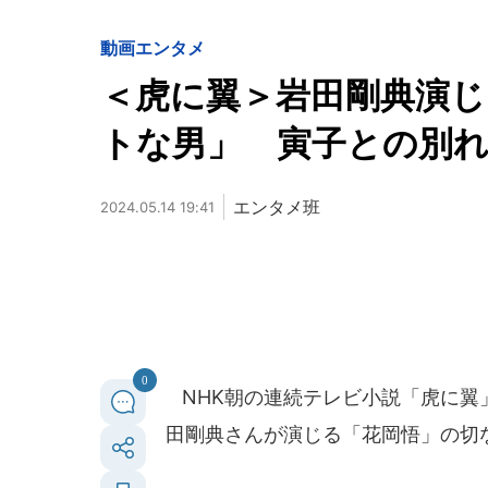
動画
エンタメ
＜虎に翼＞岩田剛典演
トな男」 寅子との別れ
エンタメ班
2024.05.14 19:41
0
NHK朝の連続テレビ小説「虎に翼」
田剛典さんが演じる「花岡悟」の切