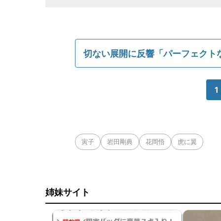
切ない展開に反響「パーフェクト
1
寅子
岩田剛典
花岡悟
虎に翼
姉妹サイト