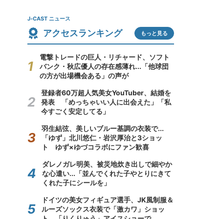
J-CAST ニュース
アクセスランキング
もっと見る
電撃トレードの巨人・リチャード、ソフト
バンク・秋広優人の存在感薄れ...「他球団
の方が出場機会ある」の声が
登録者60万超人気美女YouTuber、結婚を
発表 「めっちゃいい人に出会えた」「私
今すごく安定してる」
羽生結弦、美しいブルー基調の衣装で...
「ゆず」北川悠仁・岩沢厚治と3ショッ
ト ゆず×ゆづコラボにファン歓喜
ダレノガレ明美、被災地炊き出しで細やか
な心遣い...「並んでくれた子やとりにきて
くれた子にシールを」
ドイツの美女フィギュア選手、JK風制服＆
ルーズソックス衣装で「激カワ」ショッ
ト 「りくりゅう」アイスショーで