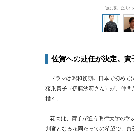
「虎に翼」公式インス
佐賀への赴任が決定。寅子
ドラマは昭和初期に日本で初めて法
猪爪寅子（伊藤沙莉さん）が、仲間
描く。
花岡は、寅子が通う明律大学の学友
判官となる花岡たっての希望で、寅