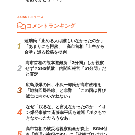
J-CAST ニュース
コメントランキング
蓮舫氏「止める人は誰もいなかったのか」
「あまりにも愕然」 高市首相「上空から
合掌」巡る投稿を批判
高市首相の熊本避難所「3分間」しか視察
せず？SNS拡散 内閣広報官「51分間」だ
と否定
広島原爆の日、小沢一郎氏が高市政権を
「戦前回帰路線」と非難 「この国は再び
滅亡に向かいかねない」
なぜ「戻るな」と言えなかったのか イオ
ン爆発事故で斎藤幸平氏も逡巡「ボクもで
きなかっただろうなあ」
高市首相の被災地視察動画が炎上 BGM付
き「総理が主役のPV」に「政権プロパガン