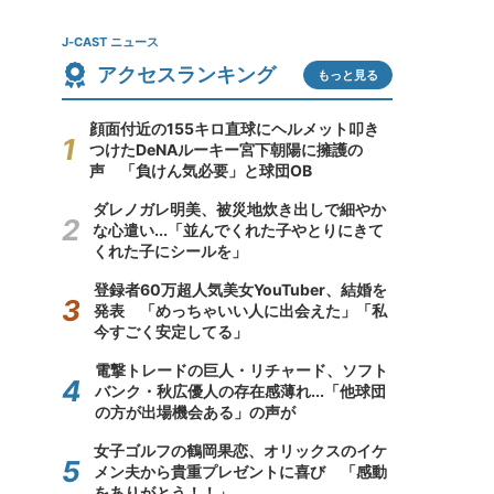
J-CAST ニュース
アクセスランキング
もっと見る
顔面付近の155キロ直球にヘルメット叩き
つけたDeNAルーキー宮下朝陽に擁護の
声 「負けん気必要」と球団OB
ダレノガレ明美、被災地炊き出しで細やか
な心遣い...「並んでくれた子やとりにきて
くれた子にシールを」
登録者60万超人気美女YouTuber、結婚を
発表 「めっちゃいい人に出会えた」「私
今すごく安定してる」
電撃トレードの巨人・リチャード、ソフト
バンク・秋広優人の存在感薄れ...「他球団
の方が出場機会ある」の声が
女子ゴルフの鶴岡果恋、オリックスのイケ
メン夫から貴重プレゼントに喜び 「感動
をありがとう！！」