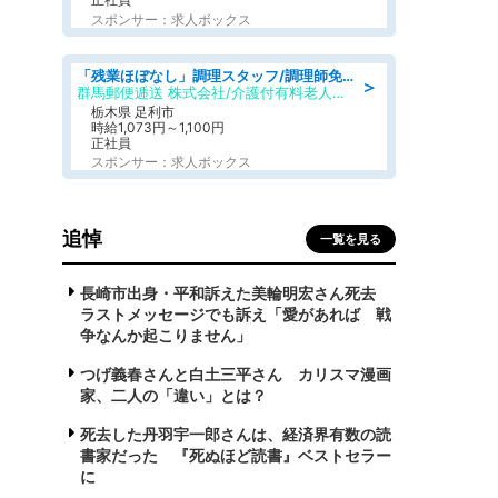
スポンサー：求人ボックス
「残業ほぼなし」調理スタッフ/調理師免許必須/正職員/日勤のみ/介護付き有料老人ホーム/社会保障完備
＞
群馬郵便逓送 株式会社/介護付有料老人ホーム ふる里
栃木県 足利市
時給1,073円～1,100円
正社員
スポンサー：求人ボックス
追悼
一覧を見る
長崎市出身・平和訴えた美輪明宏さん死去
ラストメッセージでも訴え「愛があれば 戦
争なんか起こりません」
つげ義春さんと白土三平さん カリスマ漫画
家、二人の「違い」とは？
死去した丹羽宇一郎さんは、経済界有数の読
書家だった 『死ぬほど読書』ベストセラー
に