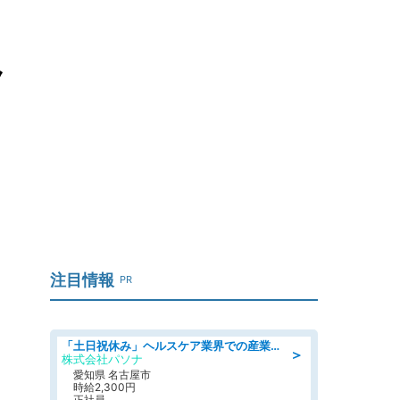
ク
注目情報
PR
「土日祝休み」ヘルスケア業界での産業保健師業務/看護師/高時給/未経験OK/要資格:正看護師
＞
株式会社パソナ
愛知県 名古屋市
時給2,300円
正社員