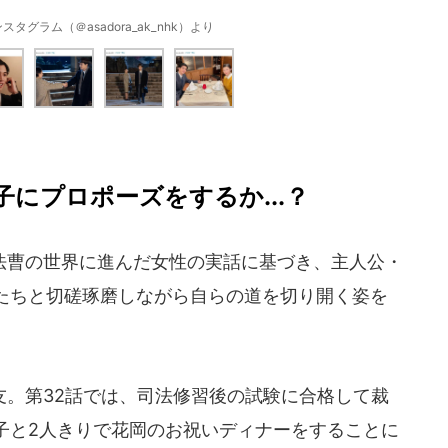
タグラム（＠asadora_ak_nhk）より
にプロポーズをするか...？
曹の世界に進んだ女性の実話に基づき、主人公・
たちと切磋琢磨しながら自らの道を切り開く姿を
。第32話では、司法修習後の試験に合格して裁
子と2人きりで花岡のお祝いディナーをすることに