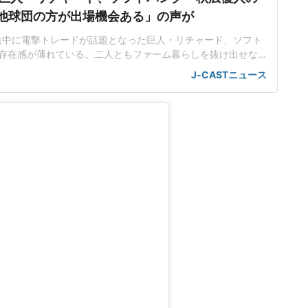
.「他球団の方が出場機会ある」の声が
ン途中に電撃トレードが話題となった巨人・リチャード、ソフト
存在感が薄れている。二人ともファーム暮らしを抜け出せな
トバンク在籍時にウエスタン・リーグで5年連続本塁打王に輝
J-CASTニュース
れ、秋広優人、大江竜聖と2対1のトレードで25年5月に巨人に
督の期待は大きく、77試合出場で打率.211、11本塁打、39