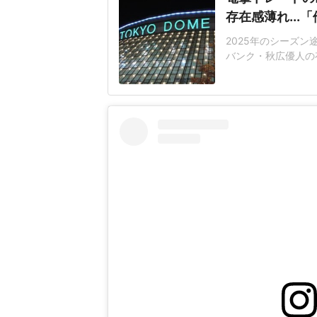
存在感薄れ..
2025年のシーズ
バンク・秋広優人の
いリチャードはソフ
いた長打力を評価さ
移籍。阿部慎之助前監
打点をマークした。