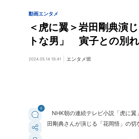
動画
エンタメ
＜虎に翼＞岩田剛典演
トな男」 寅子との別れ
エンタメ班
2024.05.14 19:41
0
NHK朝の連続テレビ小説「虎に翼」
田剛典さんが演じる「花岡悟」の切