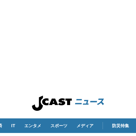
済
IT
エンタメ
スポーツ
メディア
防災特集