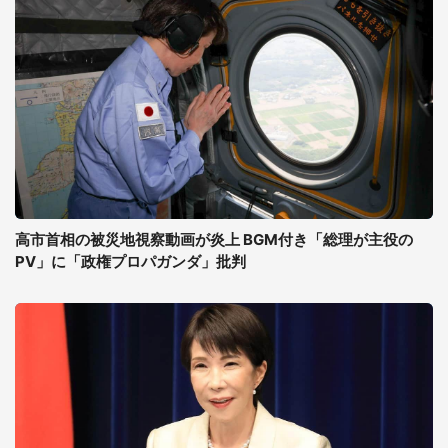
高市首相の被災地視察動画が炎上 BGM付き「総理が主役の
PV」に「政権プロパガンダ」批判