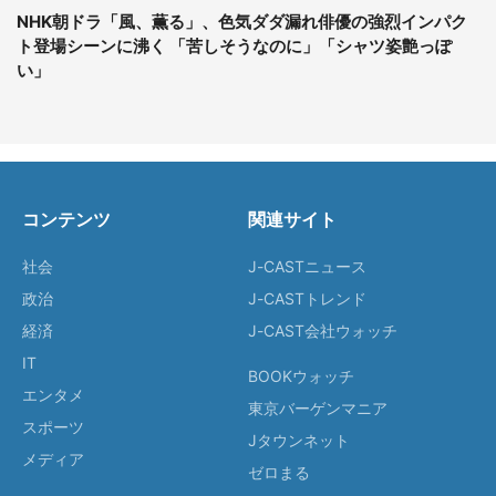
NHK朝ドラ「風、薫る」、色気ダダ漏れ俳優の強烈インパク
ト登場シーンに沸く 「苦しそうなのに」「シャツ姿艶っぽ
い」
コンテンツ
関連サイト
社会
J-CASTニュース
政治
J-CASTトレンド
経済
J-CAST会社ウォッチ
IT
BOOKウォッチ
エンタメ
東京バーゲンマニア
スポーツ
Jタウンネット
メディア
ゼロまる