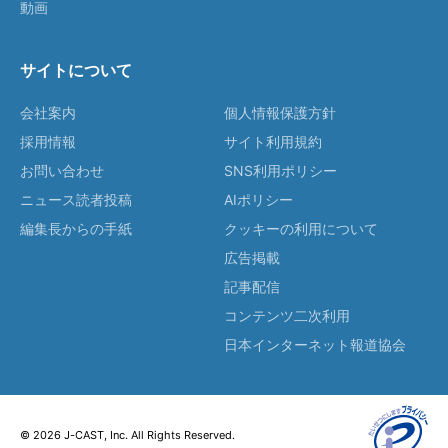
動画
サイトについて
会社案内
個人情報保護方針
採用情報
サイト利用規約
お問い合わせ
SNS利用ポリシー
ニュース読者投稿
AIポリシー
編集長からの手紙
クッキーの利用について
広告掲載
記事配信
コンテンツ二次利用
日本インターネット報道協会
© 2026 J-CAST, Inc. All Rights Reserved.