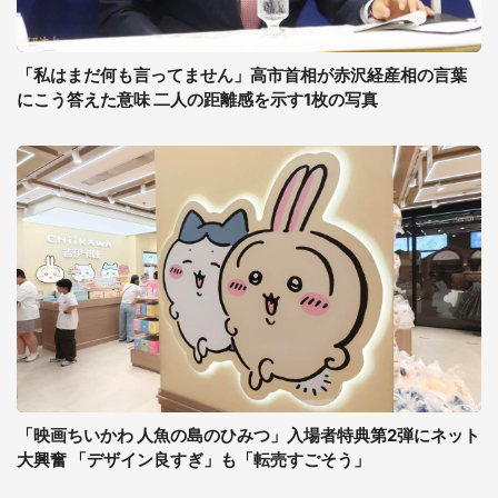
「私はまだ何も言ってません」高市首相が赤沢経産相の言葉
にこう答えた意味 二人の距離感を示す1枚の写真
「映画ちいかわ 人魚の島のひみつ」入場者特典第2弾にネット
大興奮 「デザイン良すぎ」も「転売すごそう」