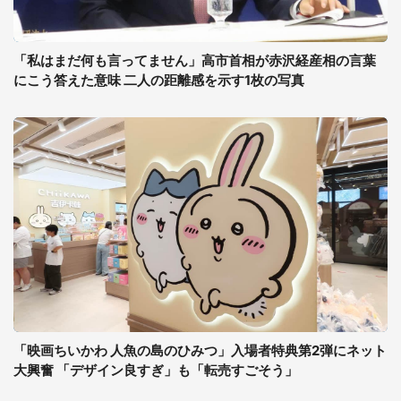
「私はまだ何も言ってません」高市首相が赤沢経産相の言葉
にこう答えた意味 二人の距離感を示す1枚の写真
「映画ちいかわ 人魚の島のひみつ」入場者特典第2弾にネット
大興奮 「デザイン良すぎ」も「転売すごそう」