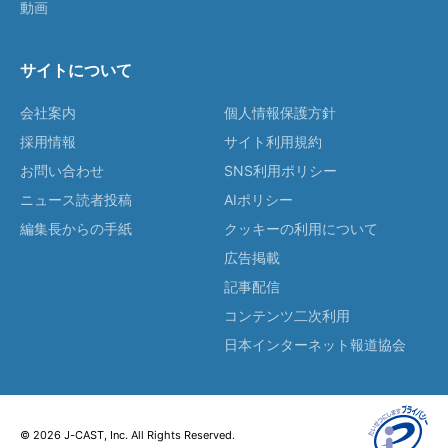
動画
サイトについて
会社案内
個人情報保護方針
採用情報
サイト利用規約
お問い合わせ
SNS利用ポリシー
ニュース読者投稿
AIポリシー
編集長からの手紙
クッキーの利用について
広告掲載
記事配信
コンテンツ二次利用
日本インターネット報道協会
© 2026 J-CAST, Inc. All Rights Reserved.