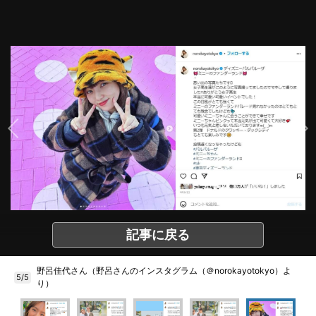
記事に戻る
野呂佳代さん（野呂さんのインスタグラム（＠norokayotokyo）よ
5/5
り）