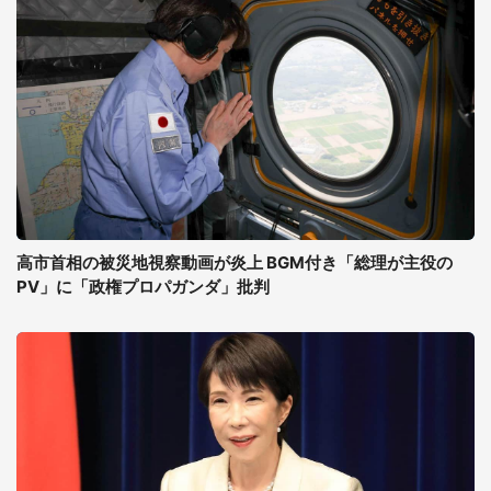
高市首相の被災地視察動画が炎上 BGM付き「総理が主役の
PV」に「政権プロパガンダ」批判