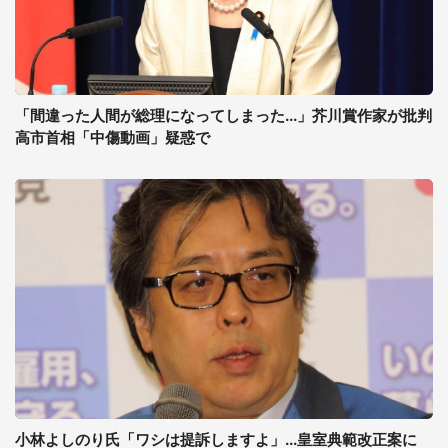
「間違った人間が総理になってしまった...」芥川賞作家が批判
高市首相「中傷動画」疑惑で
小林よしのり氏「ワシは提訴しますよ」...皇室典範改正案に