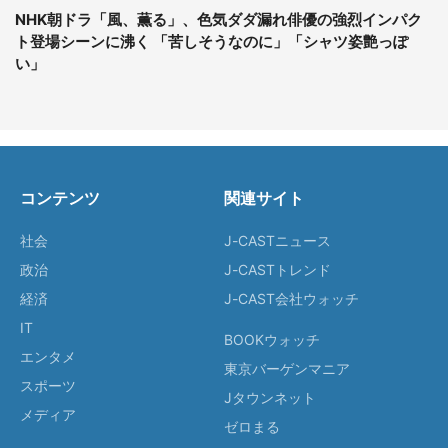
NHK朝ドラ「風、薫る」、色気ダダ漏れ俳優の強烈インパク
ト登場シーンに沸く 「苦しそうなのに」「シャツ姿艶っぽ
い」
コンテンツ
関連サイト
社会
J-CASTニュース
政治
J-CASTトレンド
経済
J-CAST会社ウォッチ
IT
BOOKウォッチ
エンタメ
東京バーゲンマニア
スポーツ
Jタウンネット
メディア
ゼロまる