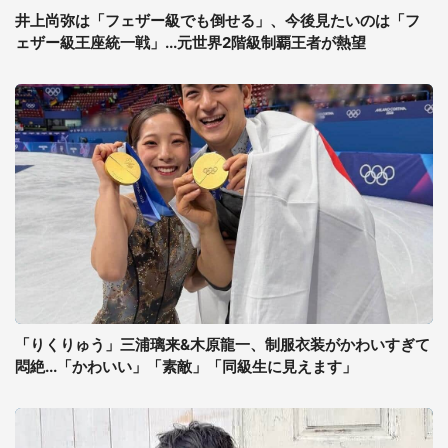
井上尚弥は「フェザー級でも倒せる」、今後見たいのは「フ
ェザー級王座統一戦」...元世界2階級制覇王者が熱望
「りくりゅう」三浦璃来&木原龍一、制服衣装がかわいすぎて
悶絶...「かわいい」「素敵」「同級生に見えます」