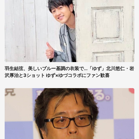
羽生結弦、美しいブルー基調の衣装で...「ゆず」北川悠仁・岩
沢厚治と3ショット ゆず×ゆづコラボにファン歓喜