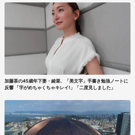
加藤茶の45歳年下妻・綾菜、「美文字」手書き勉強ノートに
反響 「字がめちゃくちゃキレイ!」「二度見しました」