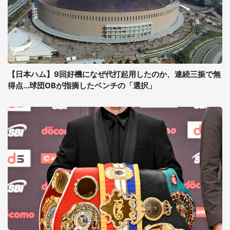
【日本ハム】9回好機になぜ代打起用したのか、連続三振で無
得点...球団OBが指摘したベンチの「選択」