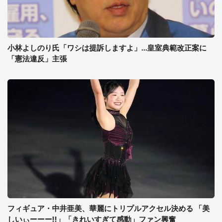
小林よしのり氏「ワシは提訴しますよ」...皇室典範改正案に
「憲法違反」主張
フィギュア・中井亜美、華麗にトリプルアクセル決める 「美
しいぃーーー!!」「きれいすぎて感動」ファン興奮