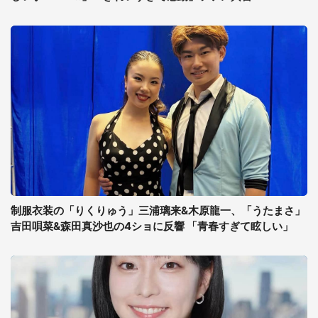
制服衣装の「りくりゅう」三浦璃来&木原龍一、「うたまさ」
吉田唄菜&森田真沙也の4ショに反響 「青春すぎて眩しい」