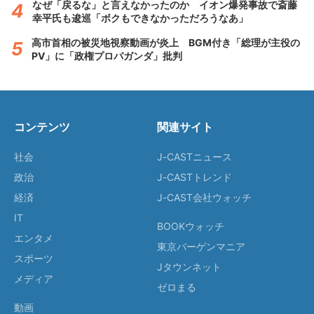
なぜ「戻るな」と言えなかったのか イオン爆発事故で斎藤
幸平氏も逡巡「ボクもできなかっただろうなあ」
高市首相の被災地視察動画が炎上 BGM付き「総理が主役の
PV」に「政権プロパガンダ」批判
コンテンツ
関連サイト
社会
J-CASTニュース
政治
J-CASTトレンド
経済
J-CAST会社ウォッチ
IT
BOOKウォッチ
エンタメ
東京バーゲンマニア
スポーツ
Jタウンネット
メディア
ゼロまる
動画