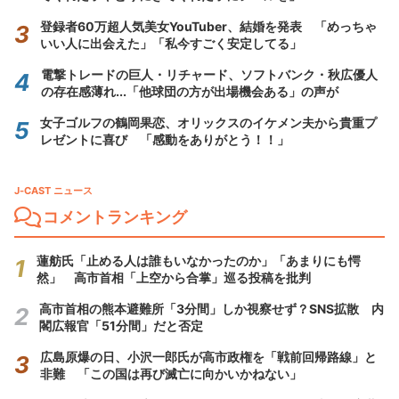
登録者60万超人気美女YouTuber、結婚を発表 「めっちゃ
いい人に出会えた」「私今すごく安定してる」
電撃トレードの巨人・リチャード、ソフトバンク・秋広優人
の存在感薄れ...「他球団の方が出場機会ある」の声が
女子ゴルフの鶴岡果恋、オリックスのイケメン夫から貴重プ
レゼントに喜び 「感動をありがとう！！」
J-CAST ニュース
コメントランキング
蓮舫氏「止める人は誰もいなかったのか」「あまりにも愕
然」 高市首相「上空から合掌」巡る投稿を批判
高市首相の熊本避難所「3分間」しか視察せず？SNS拡散 内
閣広報官「51分間」だと否定
広島原爆の日、小沢一郎氏が高市政権を「戦前回帰路線」と
非難 「この国は再び滅亡に向かいかねない」