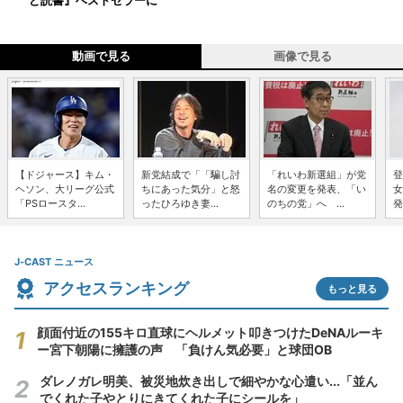
ど読書』ベストセラーに
動画で見る
画像で見る
【ドジャース】キム・
新党結成で「「騙し討
「れいわ新選組」が党
登
ヘソン、大リーグ公式
ちにあった気分」と怒
名の変更を発表、「い
女
「PSロースタ...
ったひろゆき妻...
のちの党」へ ...
発
J-CAST ニュース
アクセスランキング
もっと見る
顔面付近の155キロ直球にヘルメット叩きつけたDeNAルーキ
ー宮下朝陽に擁護の声 「負けん気必要」と球団OB
ダレノガレ明美、被災地炊き出しで細やかな心遣い...「並ん
でくれた子やとりにきてくれた子にシールを」