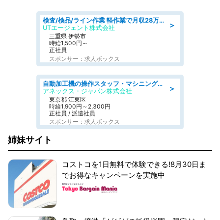
検査/検品/ライン作業 軽作業で月収28万円可 センサー部品の箱詰め 日勤 土日休
＞
UTエージェント株式会社
三重県 伊勢市
時給1,500円～
正社員
スポンサー：求人ボックス
自動加工機の操作スタッフ・マシニングセンタ/工業系卒歓迎/未経験OK/ブランクOK/転勤なし/定年なし
＞
アネックス・ジャパン株式会社
東京都 江東区
時給1,900円～2,300円
正社員 / 派遣社員
スポンサー：求人ボックス
姉妹サイト
コストコを1日無料で体験できる!8月30日ま
でお得なキャンペーンを実施中