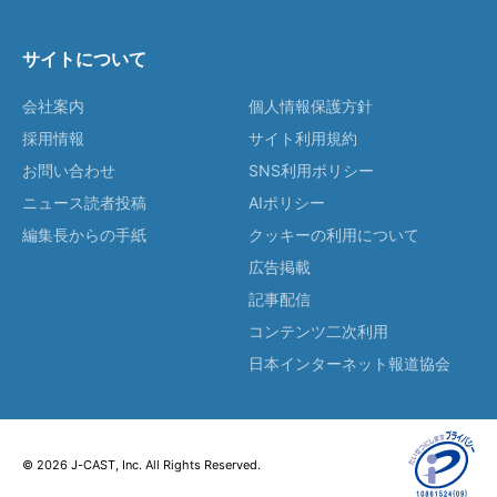
サイトについて
会社案内
個人情報保護方針
採用情報
サイト利用規約
お問い合わせ
SNS利用ポリシー
ニュース読者投稿
AIポリシー
編集長からの手紙
クッキーの利用について
広告掲載
記事配信
コンテンツ二次利用
日本インターネット報道協会
© 2026 J-CAST, Inc. All Rights Reserved.