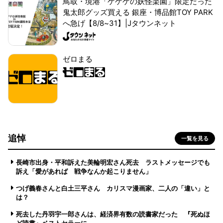
鳥取・境港「ゲゲゲの妖怪楽園」限定だった
鬼太郎グッズ買える 銀座・博品館TOY PARK
へ急げ【8/8~31】|Jタウンネット
ゼロまる
追悼
一覧を見る
長崎市出身・平和訴えた美輪明宏さん死去 ラストメッセージでも
訴え「愛があれば 戦争なんか起こりません」
つげ義春さんと白土三平さん カリスマ漫画家、二人の「違い」と
は？
死去した丹羽宇一郎さんは、経済界有数の読書家だった 『死ぬほ