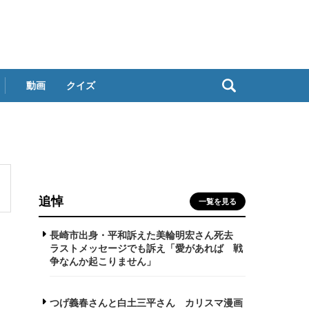
動画
クイズ
追悼
一覧を見る
長崎市出身・平和訴えた美輪明宏さん死去
ラストメッセージでも訴え「愛があれば 戦
争なんか起こりません」
つげ義春さんと白土三平さん カリスマ漫画