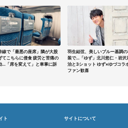
幹線で「最悪の座席」隣が大股
羽生結弦、美しいブルー基調の
げてこちらに侵食 疲労と苦痛の
装で...「ゆず」北川悠仁・岩沢
動...「席を変えて」と車掌に訴
治と3ショット ゆず×ゆづコラ
ファン歓喜
イト
サイトについて