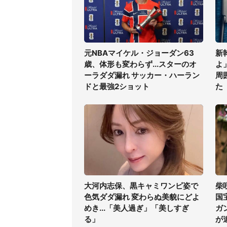
元NBAマイケル・ジョーダン63
新
歳、体形も変わらず...スターのオ
よ
ーラダダ漏れ サッカー・ハーラン
周
ドと最強2ショット
た
大河内志保、黒キャミワンピ姿で
柴
色気ダダ漏れ 変わらぬ美貌にどよ
国
めき...「美人過ぎ」「美しすぎ
ガ
る」
が