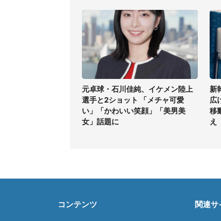
元卓球・石川佳純、イケメン陸上
新
選手と2ショット 「メチャ可愛
広
い」「かわいい笑顔」「美男美
移
女」話題に
え
コンテンツ
関連サ