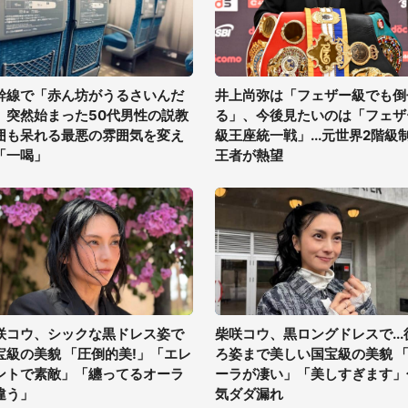
幹線で「赤ん坊がうるさいんだ
井上尚弥は「フェザー級でも倒
」突然始まった50代男性の説教
る」、今後見たいのは「フェザ
囲も呆れる最悪の雰囲気を変え
級王座統一戦」...元世界2階級
「一喝」
王者が熱望
咲コウ、シックな黒ドレス姿で
柴咲コウ、黒ロングドレスで...
宝級の美貌 「圧倒的美!」「エレ
ろ姿まで美しい国宝級の美貌 
ントで素敵」「纏ってるオーラ
ーラが凄い」「美しすぎます」
違う」
気ダダ漏れ