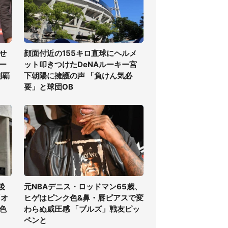
せ
顔面付近の155キロ直球にヘルメ
ー
ット叩きつけたDeNAルーキー宮
制覇
下朝陽に擁護の声 「負けん気必
要」と球団OB
後
元NBAデニス・ロッドマン65歳、
「オ
ヒゲはピンク色&鼻・唇ピアスで変
色
わらぬ威圧感 「ブルズ」戦友ピッ
ペンと