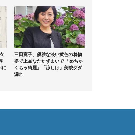
衣
三田寛子、優雅な淡い黄色の着物
厚
姿で上品なたたずまいで 「めちゃ
ボに
くちゃ綺麗」「涼しげ」美貌ダダ
漏れ