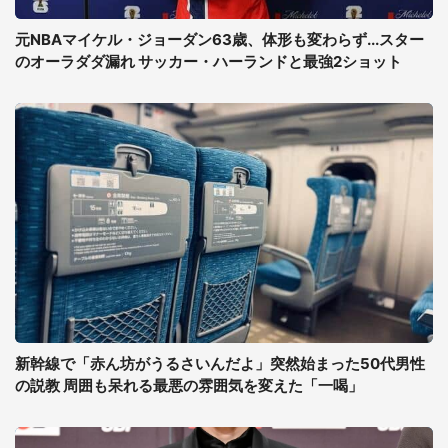
元NBAマイケル・ジョーダン63歳、体形も変わらず...スター
のオーラダダ漏れ サッカー・ハーランドと最強2ショット
新幹線で「赤ん坊がうるさいんだよ」突然始まった50代男性
の説教 周囲も呆れる最悪の雰囲気を変えた「一喝」