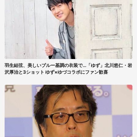
羽生結弦、美しいブルー基調の衣装で...「ゆず」北川悠仁・岩
沢厚治と3ショット ゆず×ゆづコラボにファン歓喜