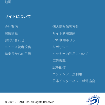
動画
サイトについて
会社案内
個人情報保護方針
採用情報
サイト利用規約
お問い合わせ
SNS利用ポリシー
ニュース読者投稿
AIポリシー
編集長からの手紙
クッキーの利用について
広告掲載
記事配信
コンテンツ二次利用
日本インターネット報道協会
© 2026 J-CAST, Inc. All Rights Reserved.