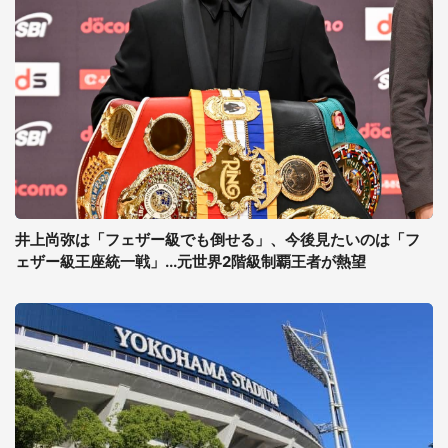
井上尚弥は「フェザー級でも倒せる」、今後見たいのは「フ
ェザー級王座統一戦」...元世界2階級制覇王者が熱望