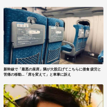
新幹線で「最悪の座席」隣が大股広げてこちらに侵食 疲労と
苦痛の移動...「席を変えて」と車掌に訴え