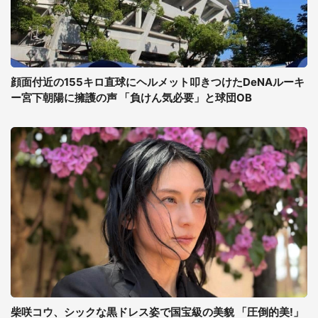
顔面付近の155キロ直球にヘルメット叩きつけたDeNAルーキ
ー宮下朝陽に擁護の声 「負けん気必要」と球団OB
柴咲コウ、シックな黒ドレス姿で国宝級の美貌 「圧倒的美!」