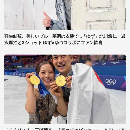
羽生結弦、美しいブルー基調の衣装で...「ゆず」北川悠仁・岩
沢厚治と3ショット ゆず×ゆづコラボにファン歓喜