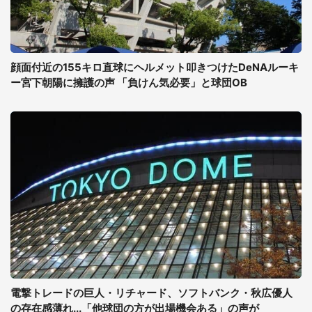
顔面付近の155キロ直球にヘルメット叩きつけたDeNAルーキ
ー宮下朝陽に擁護の声 「負けん気必要」と球団OB
電撃トレードの巨人・リチャード、ソフトバンク・秋広優人
の存在感薄れ...「他球団の方が出場機会ある」の声が