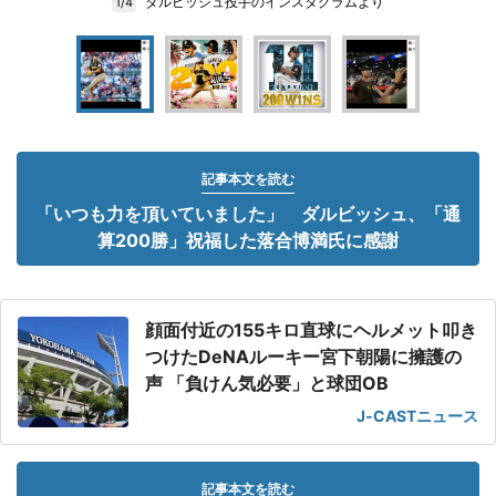
ダルビッシュ投手のインスタグラムより
1/4
記事本文を読む
「いつも力を頂いていました」 ダルビッシュ、「通
算200勝」祝福した落合博満氏に感謝
顔面付近の155キロ直球にヘルメット叩き
つけたDeNAルーキー宮下朝陽に擁護の
声 「負けん気必要」と球団OB
J-CASTニュース
記事本文を読む