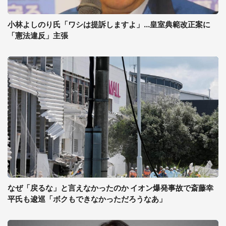
小林よしのり氏「ワシは提訴しますよ」...皇室典範改正案に
「憲法違反」主張
なぜ「戻るな」と言えなかったのか イオン爆発事故で斎藤幸
平氏も逡巡「ボクもできなかっただろうなあ」