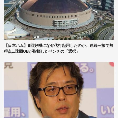
【日本ハム】9回好機になぜ代打起用したのか、連続三振で無
得点...球団OBが指摘したベンチの「選択」