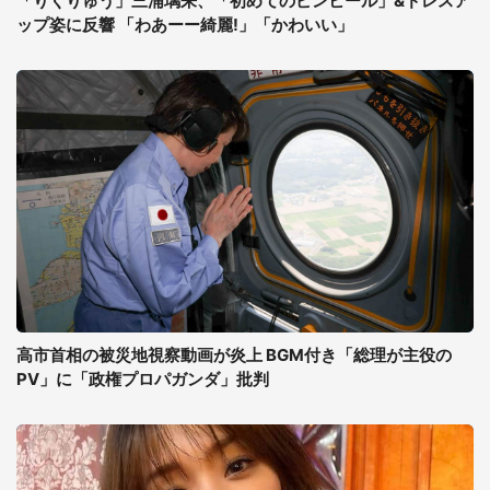
「りくりゅう」三浦璃来、「初めてのピンヒール」&ドレスア
ップ姿に反響 「わあーー綺麗!」「かわいい」
高市首相の被災地視察動画が炎上 BGM付き「総理が主役の
PV」に「政権プロパガンダ」批判