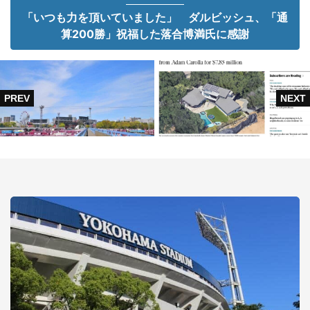
「いつも力を頂いていました」 ダルビッシュ、「通
算200勝」祝福した落合博満氏に感謝