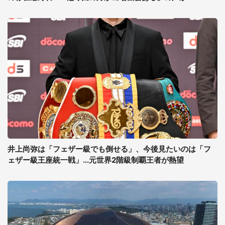
井上尚弥は「フェザー級でも倒せる」、今後見たいのは「フ
ェザー級王座統一戦」...元世界2階級制覇王者が熱望