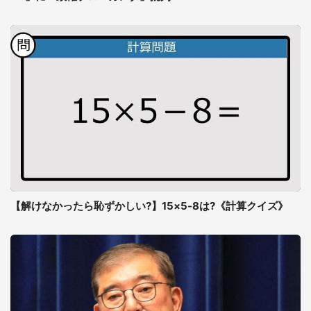
【解けなかったら恥ずかしい?】15×5-8は?《計算クイズ》