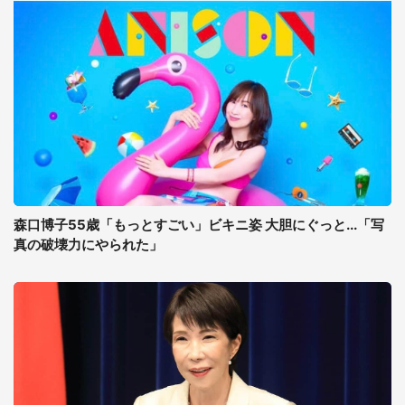
森口博子55歳「もっとすごい」ビキニ姿 大胆にぐっと...「写
真の破壊力にやられた」