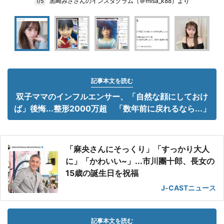
黒崎みささんのインスタグラム（＠misa_k88）より
1/5
記事本文を読む
双子ママのインフルエンサー、「自然な顔にしておけ
ば」後悔...整形2000万超 「数年前に戻れるなら...」
「麻央さんにそっくり」「すっかり大人
に」「かわいい~」...市川團十郎、長女の
15歳の誕生日を祝福
J-CASTニュース
記事本文を読む