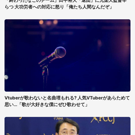
「終わったなこのチーム」田中将大「退団」に元楽天監督辛
らつ 大功労者への対応に怒り「俺たち人間なんだぞ」
Vtuberが歌わないと名曲埋もれる? 人気VTuberがあらためて
思い...「歌が大好きな僕にぜひ歌わせて」