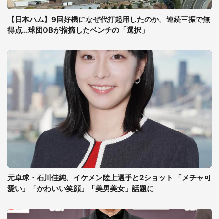
【日本ハム】9回好機になぜ代打起用したのか、連続三振で無
得点...球団OBが指摘したベンチの「選択」
元卓球・石川佳純、イケメン陸上選手と2ショット 「メチャ可
愛い」「かわいい笑顔」「美男美女」話題に