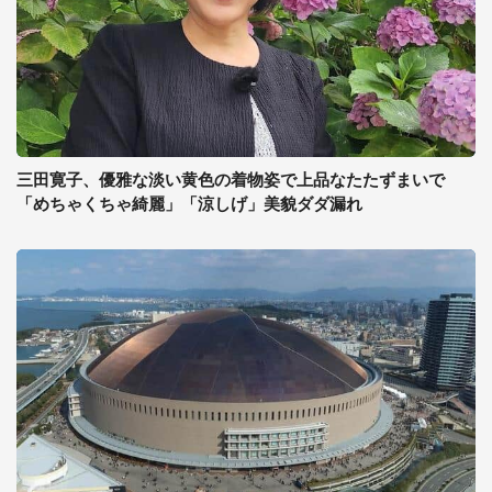
三田寛子、優雅な淡い黄色の着物姿で上品なたたずまいで
「めちゃくちゃ綺麗」「涼しげ」美貌ダダ漏れ