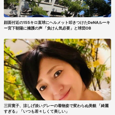
顔面付近の155キロ直球にヘルメット叩きつけたDeNAルーキ
ー宮下朝陽に擁護の声 「負けん気必要」と球団OB
三田寛子、涼しげ淡いグレーの着物姿で変わらぬ美貌 「綺麗
すぎる」「いつも若々しくて美しい」