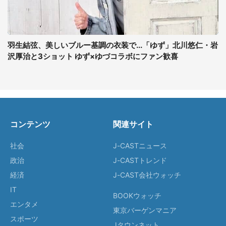
羽生結弦、美しいブルー基調の衣装で...「ゆず」北川悠仁・岩
沢厚治と3ショット ゆず×ゆづコラボにファン歓喜
コンテンツ
関連サイト
社会
J-CASTニュース
政治
J-CASTトレンド
経済
J-CAST会社ウォッチ
IT
BOOKウォッチ
エンタメ
東京バーゲンマニア
スポーツ
Jタウンネット