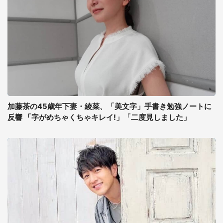
加藤茶の45歳年下妻・綾菜、「美文字」手書き勉強ノートに
反響 「字がめちゃくちゃキレイ!」「二度見しました」