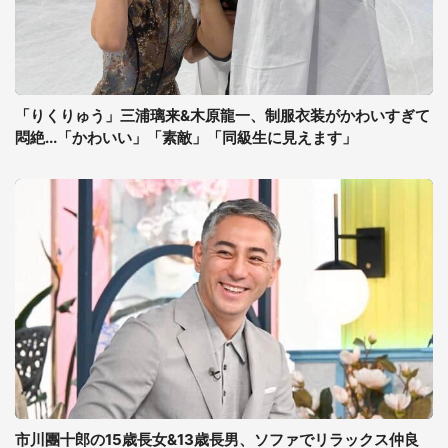
「りくりゅう」三浦璃来&木原龍一、制服衣装がかわいすぎて
悶絶...「かわいい」「素敵」「同級生に見えます」
市川團十郎の15歳長女&13歳長男、ソファでリラックス仲良