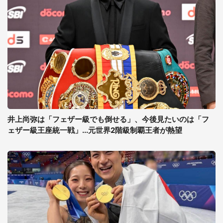
井上尚弥は「フェザー級でも倒せる」、今後見たいのは「フ
ェザー級王座統一戦」...元世界2階級制覇王者が熱望