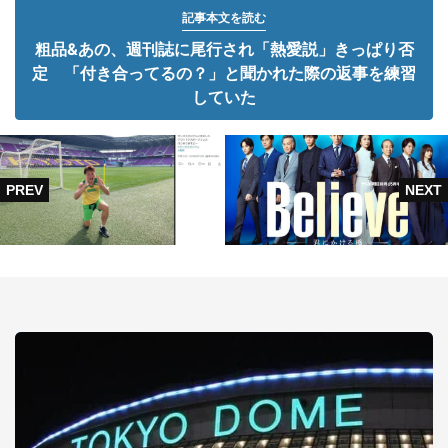
記事本文を読む
粗品&あの、週刊誌に尾行され「熱愛説」きっぱり否
定 「付き合ってるの？」と聞かれた際の返事を練習
していた