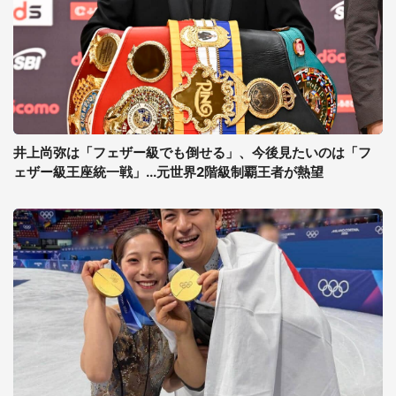
井上尚弥は「フェザー級でも倒せる」、今後見たいのは「フ
ェザー級王座統一戦」...元世界2階級制覇王者が熱望