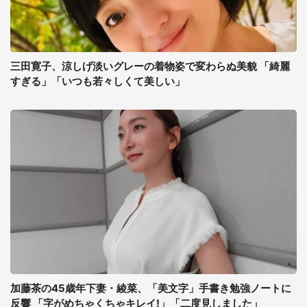
三田寛子、涼しげ淡いグレーの着物姿で変わらぬ美貌 「綺麗
すぎる」「いつも若々しくて美しい」
加藤茶の45歳年下妻・綾菜、「美文字」手書き勉強ノートに
反響 「字がめちゃくちゃキレイ!」「二度見しました」