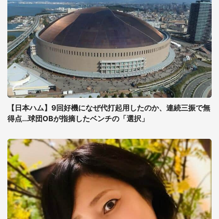
【日本ハム】9回好機になぜ代打起用したのか、連続三振で無
得点...球団OBが指摘したベンチの「選択」