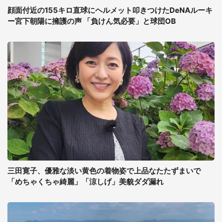
顔面付近の155キロ直球にヘルメット叩きつけたDeNAルーキ
ー宮下朝陽に擁護の声 「負けん気必要」と球団OB
三田寛子、優雅な淡い黄色の着物姿で上品なたたずまいで
「めちゃくちゃ綺麗」「涼しげ」美貌ダダ漏れ