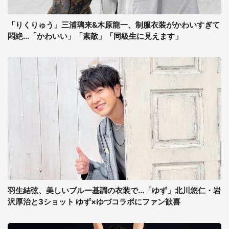
「りくりゅう」三浦璃来&木原龍一、制服衣装がかわいすぎて
悶絶...「かわいい」「素敵」「同級生に見えます」
羽生結弦、美しいブルー基調の衣装で...「ゆず」北川悠仁・岩
沢厚治と3ショット ゆず×ゆづコラボにファン歓喜