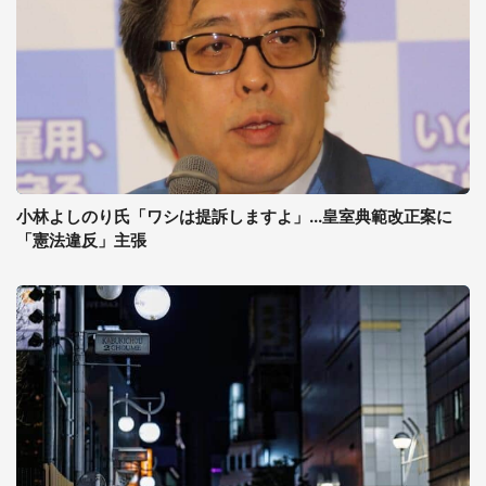
小林よしのり氏「ワシは提訴しますよ」...皇室典範改正案に
「憲法違反」主張