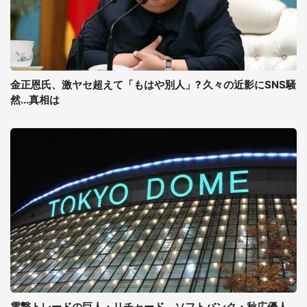
金正恩氏、激ヤセ超えて「もはや別人」? 久々の近影にSNS騒
然...真相は
電撃トレードの巨人・リチャード、ソフトバンク・秋広優人