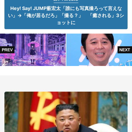
Hey! Say! JUMP薮宏太「誰にも写真撮ろって言えな
い」→「俺が居るだろ」「撮る？」 「癒される」3シ
ョットに