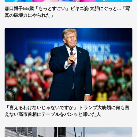
森口博子55歳「もっとすごい」ビキニ姿 大胆にぐっと...「写
真の破壊力にやられた」
「言えるわけないじゃないですか」 トランプ大統領に何も言
えない高市首相にテーブルをバンッと叩いた人