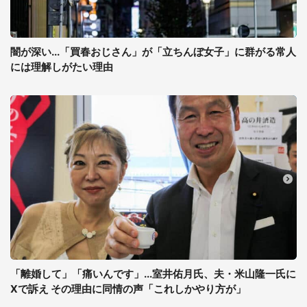
闇が深い...「買春おじさん」が「立ちんぼ女子」に群がる常人
には理解しがたい理由
「離婚して」「痛いんです」...室井佑月氏、夫・米山隆一氏に
Xで訴え その理由に同情の声「これしかやり方が」