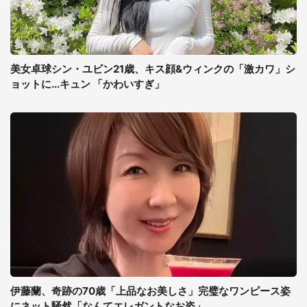
美女卓球シン・ユビン21歳、キス顔&ウィンクの「激カワ」シ
ョットに...キュン 「かわいすぎ」
伊藤蘭、奇跡の70歳「上品なお美しさ」完璧なワンピース姿
にネット騒然「なんてエレガントなお姿」