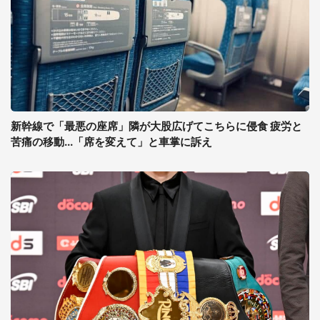
新幹線で「最悪の座席」隣が大股広げてこちらに侵食 疲労と
苦痛の移動...「席を変えて」と車掌に訴え