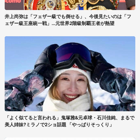
井上尚弥は「フェザー級でも倒せる」、今後見たいのは「フ
ェザー級王座統一戦」...元世界2階級制覇王者が熱望
「よく似てると言われる」鬼塚雅&元卓球・石川佳純、まるで
美人姉妹?ミラノで2ショ話題 「やっぱりそっくり」