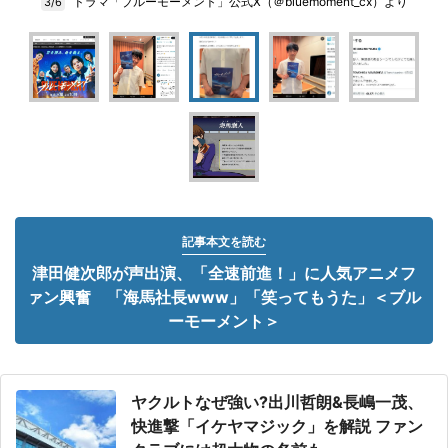
ドラマ「ブルーモーメント」公式X（＠bluemoment_cx）より
3/6
記事本文を読む
津田健次郎が声出演、「全速前進！」に人気アニメフ
ァン興奮 「海馬社長www」「笑ってもうた」＜ブル
ーモーメント＞
ヤクルトなぜ強い?出川哲朗&長嶋一茂、
快進撃「イケヤマジック」を解説 ファン