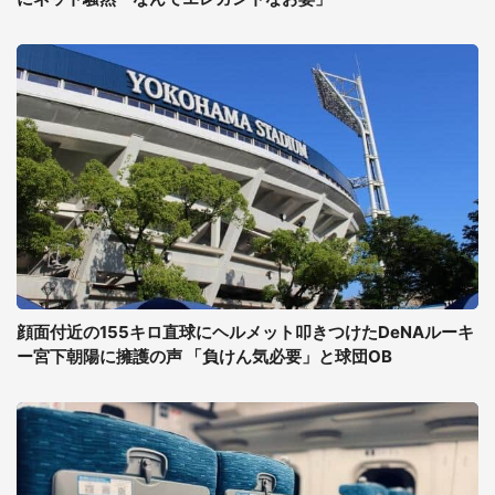
顔面付近の155キロ直球にヘルメット叩きつけたDeNAルーキ
ー宮下朝陽に擁護の声 「負けん気必要」と球団OB