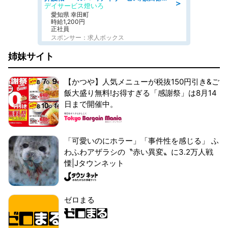
＞
デイサービス燈いろ
愛知県 幸田町
時給1,200円
正社員
スポンサー：求人ボックス
姉妹サイト
【かつや】人気メニューが税抜150円引き&ご
飯大盛り無料!お得すぎる「感謝祭」は8月14
日まで開催中。
「可愛いのにホラー」「事件性を感じる」 ふ
わふわアザラシの〝赤い異変〟に3.2万人戦
慄|Jタウンネット
ゼロまる