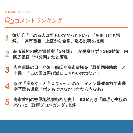
J-CAST ニュース
コメントランキング
蓮舫氏「止める人は誰もいなかったのか」「あまりにも愕
然」 高市首相「上空から合掌」巡る投稿を批判
高市首相の熊本避難所「3分間」しか視察せず？SNS拡散 内
閣広報官「51分間」だと否定
広島原爆の日、小沢一郎氏が高市政権を「戦前回帰路線」と
非難 「この国は再び滅亡に向かいかねない」
なぜ「戻るな」と言えなかったのか イオン爆発事故で斎藤
幸平氏も逡巡「ボクもできなかっただろうなあ」
高市首相の被災地視察動画が炎上 BGM付き「総理が主役の
PV」に「政権プロパガンダ」批判