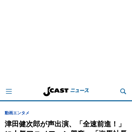
動画
エンタメ
津田健次郎が声出演、「全速前進！」