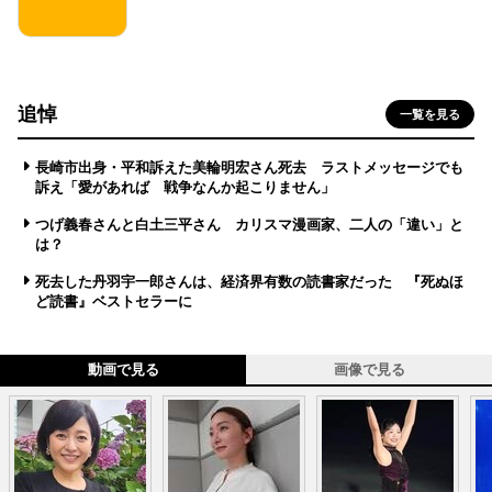
追悼
一覧を見る
長崎市出身・平和訴えた美輪明宏さん死去 ラストメッセージでも
訴え「愛があれば 戦争なんか起こりません」
つげ義春さんと白土三平さん カリスマ漫画家、二人の「違い」と
は？
死去した丹羽宇一郎さんは、経済界有数の読書家だった 『死ぬほ
ど読書』ベストセラーに
動画で見る
画像で見る