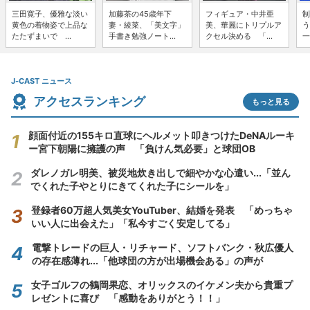
三田寛子、優雅な淡い
加藤茶の45歳年下
フィギュア・中井亜
制
黄色の着物姿で上品な
妻・綾菜、「美文字」
美、華麗にトリプルア
う
たたずまいで ...
手書き勉強ノート...
クセル決める 「...
一
J-CAST ニュース
アクセスランキング
もっと見る
顔面付近の155キロ直球にヘルメット叩きつけたDeNAルーキ
ー宮下朝陽に擁護の声 「負けん気必要」と球団OB
ダレノガレ明美、被災地炊き出しで細やかな心遣い...「並ん
でくれた子やとりにきてくれた子にシールを」
登録者60万超人気美女YouTuber、結婚を発表 「めっちゃ
いい人に出会えた」「私今すごく安定してる」
電撃トレードの巨人・リチャード、ソフトバンク・秋広優人
の存在感薄れ...「他球団の方が出場機会ある」の声が
女子ゴルフの鶴岡果恋、オリックスのイケメン夫から貴重プ
レゼントに喜び 「感動をありがとう！！」