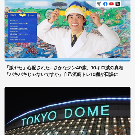
「激ヤセ」心配された...さかなクン49歳、10キロ減の真相
「バキバキじゃないですか」自己流筋トレ10種が日課に