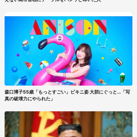
森口博子55歳「もっとすごい」ビキニ姿 大胆にぐっと...「写
真の破壊力にやられた」