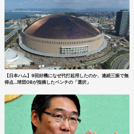
【日本ハム】9回好機になぜ代打起用したのか、連続三振で無
得点...球団OBが指摘したベンチの「選択」