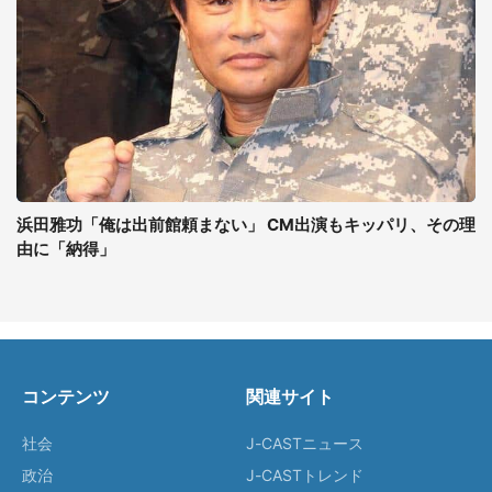
浜田雅功「俺は出前館頼まない」 CM出演もキッパリ、その理
由に「納得」
コンテンツ
関連サイト
社会
J-CASTニュース
政治
J-CASTトレンド