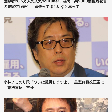
登録者28.5万人の人気YouTuber、福岡・梨5000個盗難被害
の農家訪れ寄付 「頑張ってほしいなと思って」
小林よしのり氏「ワシは提訴しますよ」...皇室典範改正案に
「憲法違反」主張