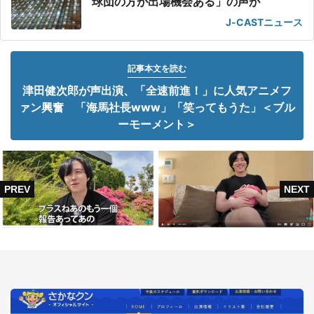
球団の方が出場機会ある」の声が
J-CASTニュース
記事本文を読む
津田健次郎が声出演、「全速前進！」に人気アニメフ
ァン興奮 「海馬社長www」「笑ってもうた」＜ブル
ーモーメント＞