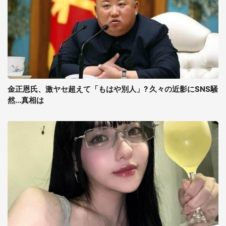
金正恩氏、激ヤセ超えて「もはや別人」? 久々の近影にSNS騒
然...真相は