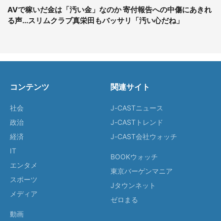
AVで稼いだ金は「汚い金」なのか 寄付報告への中傷にあきれ
る声...スリムクラブ真栄田もバッサリ「汚い心だね」
コンテンツ
関連サイト
社会
J-CASTニュース
政治
J-CASTトレンド
経済
J-CAST会社ウォッチ
IT
BOOKウォッチ
エンタメ
東京バーゲンマニア
スポーツ
Jタウンネット
メディア
ゼロまる
動画