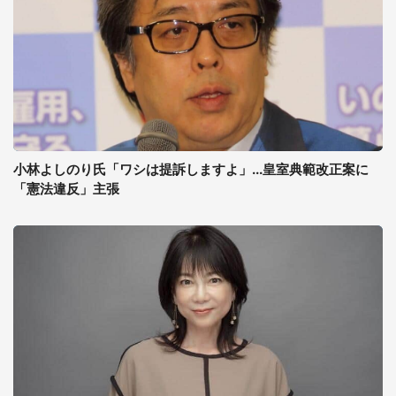
小林よしのり氏「ワシは提訴しますよ」...皇室典範改正案に
「憲法違反」主張