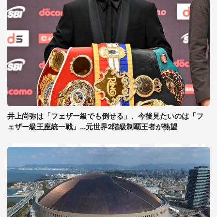
井上尚弥は「フェザー級でも倒せる」、今後見たいのは「フ
ェザー級王座統一戦」...元世界2階級制覇王者が熱望