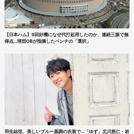
【日本ハム】9回好機になぜ代打起用したのか、連続三振で無
得点...球団OBが指摘したベンチの「選択」
羽生結弦、美しいブルー基調の衣装で...「ゆず」北川悠仁・岩