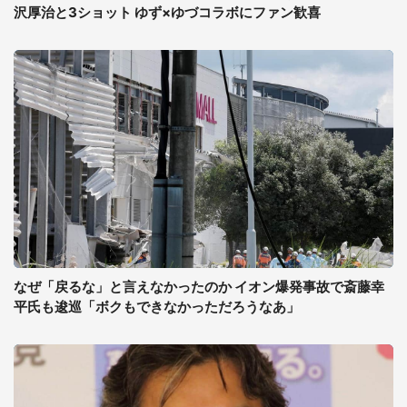
沢厚治と3ショット ゆず×ゆづコラボにファン歓喜
なぜ「戻るな」と言えなかったのか イオン爆発事故で斎藤幸
平氏も逡巡「ボクもできなかっただろうなあ」