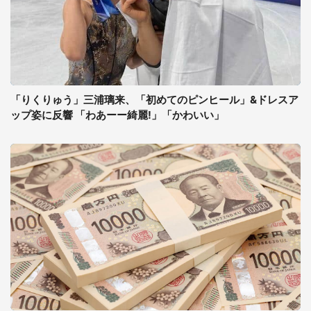
「りくりゅう」三浦璃来、「初めてのピンヒール」&ドレスア
ップ姿に反響 「わあーー綺麗!」「かわいい」