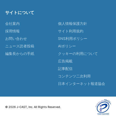
サイトについて
会社案内
個人情報保護方針
採用情報
サイト利用規約
お問い合わせ
SNS利用ポリシー
ニュース読者投稿
AIポリシー
編集長からの手紙
クッキーの利用について
広告掲載
記事配信
コンテンツ二次利用
日本インターネット報道協会
© 2026 J-CAST, Inc. All Rights Reserved.