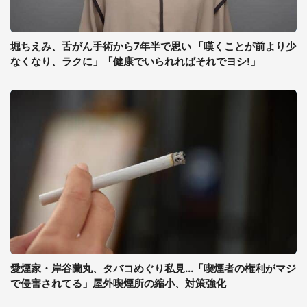
堀ちえみ、舌がん手術から7年半で思い 「嘆くことが前より少
なくなり、ラクに」「健康でいられればそれでヨシ!」
愛煙家・岸谷蘭丸、タバコめぐり私見...「喫煙者の権利がマジ
で侵害されてる」屋外喫煙所の縮小、対策強化