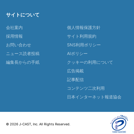
サイトについて
会社案内
個人情報保護方針
採用情報
サイト利用規約
お問い合わせ
SNS利用ポリシー
ニュース読者投稿
AIポリシー
編集長からの手紙
クッキーの利用について
広告掲載
記事配信
コンテンツ二次利用
日本インターネット報道協会
© 2026 J-CAST, Inc. All Rights Reserved.