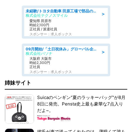
未経験/トヨタ自動車 田原工場で部品の運搬作業/tutumi
＞
株式会社テクノスマイル
愛知県 田原市
時給2,100円
正社員 / 派遣社員
スポンサー：求人ボックス
09月開始/「土日祝休み」グローバル企業での産業保健のお仕事/保健師/高時給/残業なし/服装自由
＞
株式会社パソナ
大阪府 大阪市
時給2,300円
正社員
スポンサー：求人ボックス
姉妹サイト
Suicaのペンギン"夏のラッキーバッグ"が8月
8日に発売。Pensta史上最も豪華な7点入り
だよ~。
彼氏が車で送ってくれたのは、薄暗くて誰も