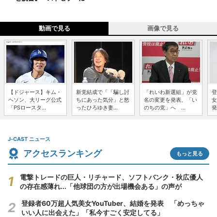
動画で見る
画像で見る
【ドジャース】キム・
新党結成で「「騙し討
「れいわ新選組」が党
登
ヘソン、大リーグ公式
ちにあった気分」と怒
名の変更を発表、「い
女
「PSロースタ...
ったひろゆき妻...
のちの党」へ ...
発
J-CAST ニュース
アクセスランキング
もっと見る
電撃トレードの巨人・リチャード、ソフトバンク・秋広優人
の存在感薄れ...「他球団の方が出場機会ある」の声が
登録者60万超人気美女YouTuber、結婚を発表 「めっちゃ
いい人に出会えた」「私今すごく安定してる」