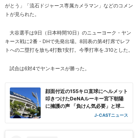
がとう」「流石ドジャース専属カメラマン」などのコメン
トが見られた。
大谷選手は9日（日本時間10日）のニューヨーク・ヤン
キース戦に2番・DHで先発出場。8回表の第4打席でレフ
トへの二塁打を放ち4打数1安打。今季打率を.310とした。
試合は6対4でヤンキースが勝った。
顔面付近の155キロ直球にヘルメット
叩きつけたDeNAルーキー宮下朝陽
に擁護の声 「負けん気必要」と球団
OB
J-CASTニュース