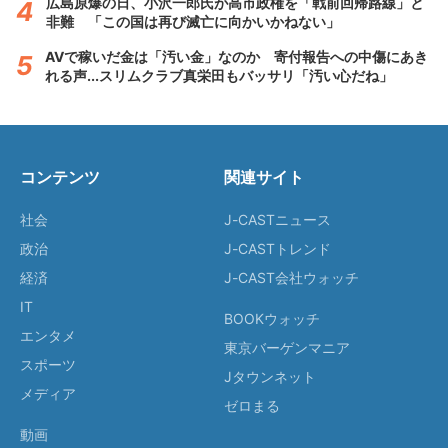
広島原爆の日、小沢一郎氏が高市政権を「戦前回帰路線」と
非難 「この国は再び滅亡に向かいかねない」
AVで稼いだ金は「汚い金」なのか 寄付報告への中傷にあき
れる声...スリムクラブ真栄田もバッサリ「汚い心だね」
コンテンツ
関連サイト
社会
J-CASTニュース
政治
J-CASTトレンド
経済
J-CAST会社ウォッチ
IT
BOOKウォッチ
エンタメ
東京バーゲンマニア
スポーツ
Jタウンネット
メディア
ゼロまる
動画