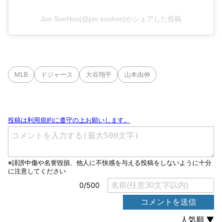
Jon SooHoo(@jon.soohoo)がシェアした投稿
MLB
ドジャース
大谷翔平
山本由伸