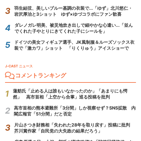
羽生結弦、美しいブルー基調の衣装で...「ゆず」北川悠仁・
岩沢厚治と3ショット ゆず×ゆづコラボにファン歓喜
ダレノガレ明美、被災地炊き出しで細やかな心遣い...「並ん
でくれた子やとりにきてくれた子にシールを」
ドイツの美女フィギュア選手、JK風制服＆ルーズソックス衣
装で「激カワ」ショット 「りくりゅう」アイスショーで
J-CAST ニュース
コメントランキング
蓮舫氏「止める人は誰もいなかったのか」「あまりにも愕
然」 高市首相「上空から合掌」巡る投稿を批判
高市首相の熊本避難所「3分間」しか視察せず？SNS拡散 内
閣広報官「51分間」だと否定
片山さつき財務相「失われた28年を取り戻す」投稿に批判
芥川賞作家「自民党の大失政の結果だろう」