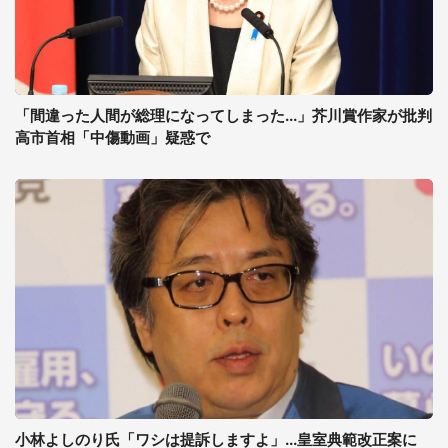
「間違った人間が総理になってしまった...」芥川賞作家が批判
高市首相「中傷動画」疑惑で
小林よしのり氏「ワシは提訴しますよ」...皇室典範改正案に