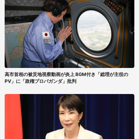
高市首相の被災地視察動画が炎上 BGM付き「総理が主役の
PV」に「政権プロパガンダ」批判