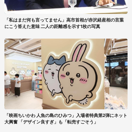
「私はまだ何も言ってません」高市首相が赤沢経産相の言葉
にこう答えた意味 二人の距離感を示す1枚の写真
「映画ちいかわ 人魚の島のひみつ」入場者特典第2弾にネット
大興奮 「デザイン良すぎ」も「転売すごそう」