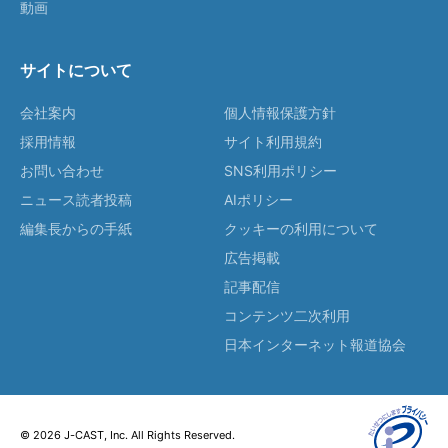
動画
サイトについて
会社案内
個人情報保護方針
採用情報
サイト利用規約
お問い合わせ
SNS利用ポリシー
ニュース読者投稿
AIポリシー
編集長からの手紙
クッキーの利用について
広告掲載
記事配信
コンテンツ二次利用
日本インターネット報道協会
© 2026 J-CAST, Inc. All Rights Reserved.