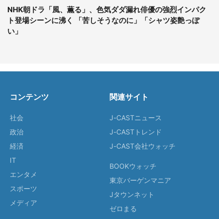
NHK朝ドラ「風、薫る」、色気ダダ漏れ俳優の強烈インパク
ト登場シーンに沸く 「苦しそうなのに」「シャツ姿艶っぽ
い」
コンテンツ
関連サイト
社会
J-CASTニュース
政治
J-CASTトレンド
経済
J-CAST会社ウォッチ
IT
BOOKウォッチ
エンタメ
東京バーゲンマニア
スポーツ
Jタウンネット
メディア
ゼロまる