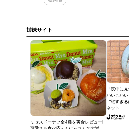
加護亜依
姉妹サイト
「夜中に見
わいこわい
〝謎すぎる顔
ネット
ミセスドーナツ全4種を実食レビュー!
可愛さも食べ応えもばっちりで大満