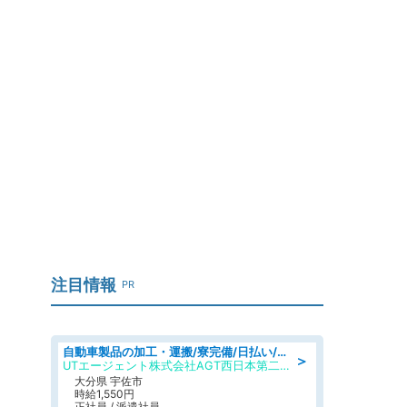
ち
注目情報
PR
自動車製品の加工・運搬/寮完備/日払い/工場・製造
＞
UTエージェント株式会社AGT西日本第二CU
大分県 宇佐市
時給1,550円
正社員 / 派遣社員