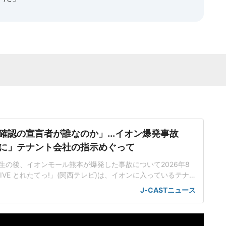
確認の宣言者が誰なのか」...イオン爆発事故
に」テナント会社の指示めぐって
生の後、イオンモール熊本が爆発した事故について2026年8
IVE とれたてっ!」(関西テレビ)は、イオンに入っているテナ
難した従業員2人に売上金を金庫に入れるように指示したこと
J-CASTニュース
なったことを取り上げた。店内に戻った5分後に爆破が起きた
従業員(22)はイオンモール熊本店2階のコスメ店に勤務、地震