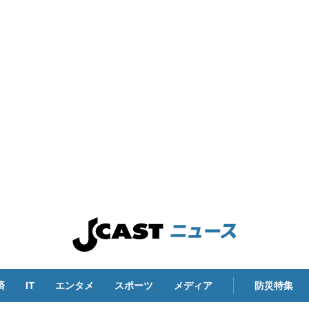
済
IT
エンタメ
スポーツ
メディア
防災特集