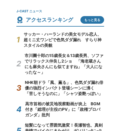
J-CAST ニュース
アクセスランキング
もっと見る
サッカー・ハーランドの美女モデル恋人、
超ミニ丈ワンピで色気ダダ漏れ すらり神
スタイルの美貌
市川團十郎の15歳長女＆13歳長男、ソファ
でリラックス仲良し2ショ 「海老蔵さん
にも麻央さんにも似てますね」「大人にな
ったな～」
NHK朝ドラ「風、薫る」、色気ダダ漏れ俳
優の強烈インパクト登場シーンに沸く
「苦しそうなのに」「シャツ姿艶っぽい」
高市首相の被災地視察動画が炎上 BGM
付き「総理が主役のPV」に「政権プロパ
ガンダ」批判
短髪になって雰囲気激変！長瀬智也、真剣
表情でバイクにまたがり...ガソリンタンク