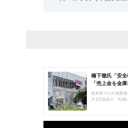
橋下徹氏「安全
「売上金を金庫
熊本県での大地震発
月3日放送の「旬感L
ント会社の幹部が避
で爆発事故の犠牲に
番組は、亡くなった
の後に一度外に避