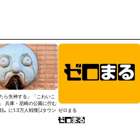
たら失神する」「こわいこ
」 兵庫・尼崎の公園に佇む
〟に1.3万人戦慄|Jタウン
ゼロまる