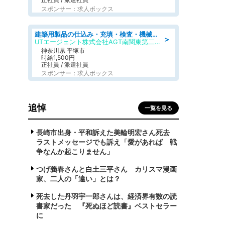
スポンサー：求人ボックス
建築用製品の仕込み・充填・検査・機械操作/寮完備/日払い/工場・製造
＞
UTエージェント株式会社AGT南関東第二CU
神奈川県 平塚市
時給1,500円
正社員 / 派遣社員
スポンサー：求人ボックス
追悼
一覧を見る
長崎市出身・平和訴えた美輪明宏さん死去
ラストメッセージでも訴え「愛があれば 戦
争なんか起こりません」
つげ義春さんと白土三平さん カリスマ漫画
家、二人の「違い」とは？
死去した丹羽宇一郎さんは、経済界有数の読
書家だった 『死ぬほど読書』ベストセラー
に