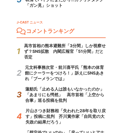
「ガン見」ショット
J-CAST ニュース
コメントランキング
高市首相の熊本避難所「3分間」しか視察せ
ず？SNS拡散 内閣広報官「51分間」だと
否定
元文科事務次官・前川喜平氏「熊本の体育
館にクーラーをつけろ！」訴えにSNSあき
れ「ブーメランでは」
蓮舫氏「止める人は誰もいなかったのか」
「あまりにも愕然」 高市首相「上空から
合掌」巡る投稿を批判
片山さつき財務相「失われた28年を取り戻
す」投稿に批判 芥川賞作家「自民党の大
失政の結果だろう」
「想定外でいいのか」「戻っていいとアナ