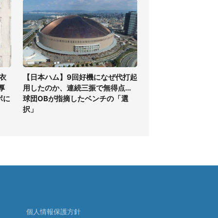
衣
【日本ハム】9回好機になぜ代打起
厚
用したのか、連続三振で無得点...
ボに
球団OBが指摘したベンチの「選
択」
個人情報保護方針