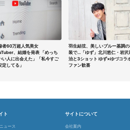
録者60万超人気美女
羽生結弦、美しいブルー基調の
ouTuber、結婚を発表 「めっち
装で...「ゆず」北川悠仁・岩沢
いい人に出会えた」「私今すご
治と3ショット ゆず×ゆづコラ
安定してる」
ファン歓喜
イト
サイトについて
Tニュース
会社案内