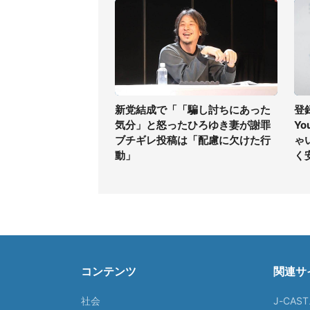
新党結成で「「騙し討ちにあった
登
気分」と怒ったひろゆき妻が謝罪
Y
ブチギレ投稿は「配慮に欠けた行
ゃ
動」
く
コンテンツ
関連サ
社会
J-CAS