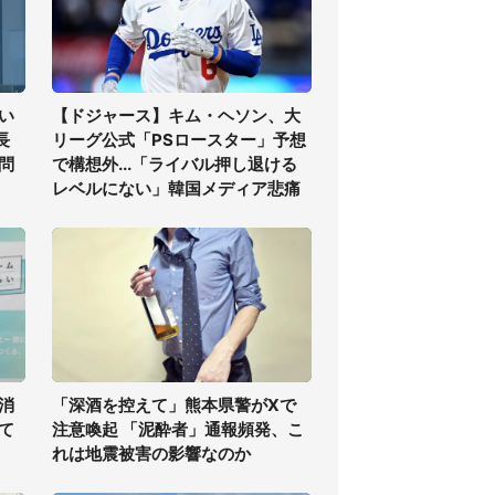
い
【ドジャース】キム・ヘソン、大
長
リーグ公式「PSロースター」予想
問
で構想外...「ライバル押し退ける
レベルにない」韓国メディア悲痛
消
「深酒を控えて」熊本県警がXで
て
注意喚起 「泥酔者」通報頻発、こ
れは地震被害の影響なのか