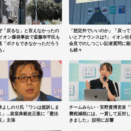
ぜ「戻るな」と言えなかったの
「想定外でいいのか」「戻って
 イオン爆発事故で斎藤幸平氏も
いとアナウンスは?」 イオン社
巡「ボクもできなかっただろう
会見でのしつこい記者質問に疑
あ」
も続々
林よしのり氏「ワシは提訴しま
チームみらい・安野貴博党首「
よ」...皇室典範改正案に「憲法
費税減税には、一貫して反対し
反」主張
きました」 説明に反響