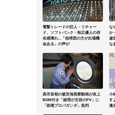
電撃トレードの巨人・リチャー
な
ド、ソフトバンク・秋広優人の存
か
在感薄れ...「他球団の方が出場機
逡
会ある」の声が
な
高市首相の被災地視察動画が炎上
小
BGM付き「総理が主役のPV」に
す
「政権プロパガンダ」批判
違