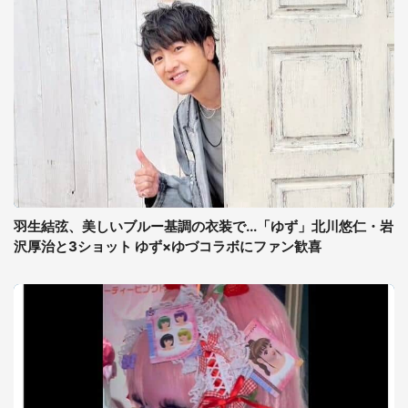
羽生結弦、美しいブルー基調の衣装で...「ゆず」北川悠仁・岩
沢厚治と3ショット ゆず×ゆづコラボにファン歓喜