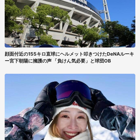
顔面付近の155キロ直球にヘルメット叩きつけたDeNAルーキ
ー宮下朝陽に擁護の声 「負けん気必要」と球団OB