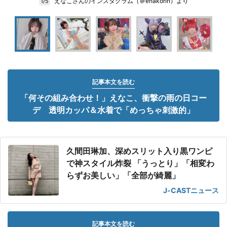
えなこさんのインスタグラム（＠enakorin）より
1/5
記事本文を読む
「何その組み合わせ！」えなこ、衝撃の雨の日コー
デ 透明カッパ＆水着で「めっちゃ刺激的」
久間田琳加、深めスリット入り黒ワンピ
で神スタイル炸裂 「うっとり」「相変わ
らずお美しい」「全部が綺麗」
J-CASTニュース
記事本文を読む