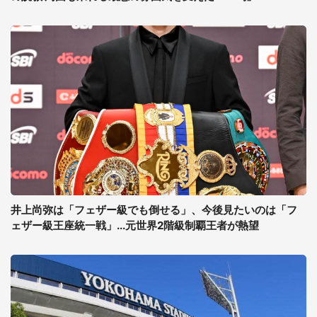
井上尚弥は「フェザー級でも倒せる」、今後見たいのは「フ
ェザー級王座統一戦」...元世界2階級制覇王者が熱望