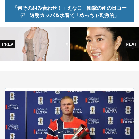
「何その組み合わせ！」えなこ、衝撃の雨の日コー
デ 透明カッパ＆水着で「めっちゃ刺激的」