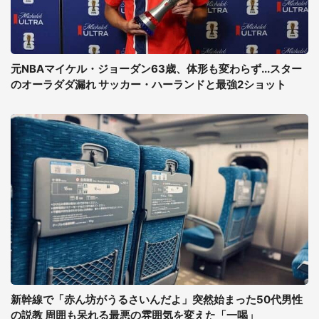
元NBAマイケル・ジョーダン63歳、体形も変わらず...スター
のオーラダダ漏れ サッカー・ハーランドと最強2ショット
新幹線で「赤ん坊がうるさいんだよ」突然始まった50代男性
の説教 周囲も呆れる最悪の雰囲気を変えた「一喝」