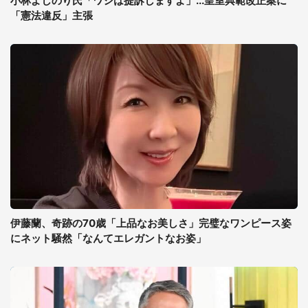
小林よしのり氏「ワシは提訴しますよ」...皇室典範改正案に
「憲法違反」主張
伊藤蘭、奇跡の70歳「上品なお美しさ」完璧なワンピース姿
にネット騒然「なんてエレガントなお姿」