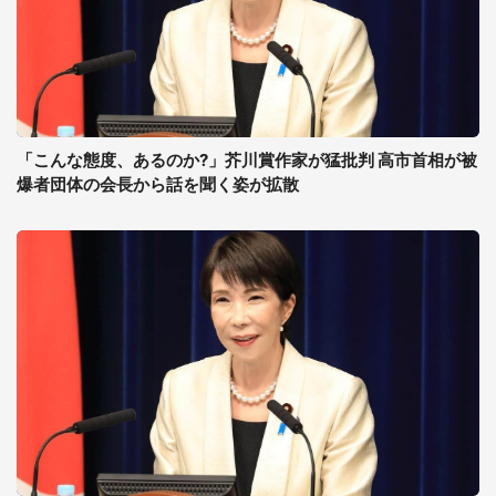
「こんな態度、あるのか?」芥川賞作家が猛批判 高市首相が被
爆者団体の会長から話を聞く姿が拡散