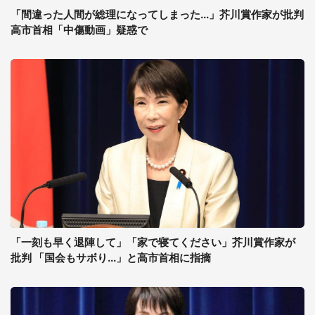
「間違った人間が総理になってしまった...」芥川賞作家が批判
高市首相「中傷動画」疑惑で
「一刻も早く退陣して」「家で寝てください」芥川賞作家が
批判 「国会もサボり...」と高市首相に指摘