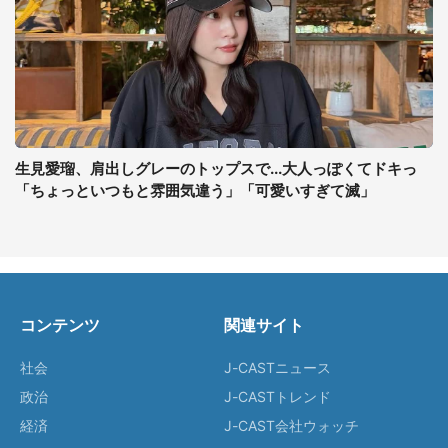
生見愛瑠、肩出しグレーのトップスで...大人っぽくてドキっ
「ちょっといつもと雰囲気違う」「可愛いすぎて滅」
コンテンツ
関連サイト
社会
J-CASTニュース
政治
J-CASTトレンド
経済
J-CAST会社ウォッチ