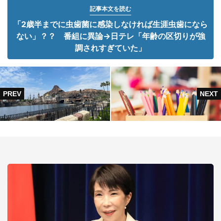
記事本文を読む
「2歳半までに虫歯菌に感染しなければ生涯虫歯になら
ない」？？ 番組に異論→日テレ「年齢の区切りが強
調されすぎていた」