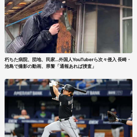
朽ちた病院、団地、民家...外国人YouTuberら次々侵入 長崎・
池島で撮影の動画、県警「通報あれば捜査」