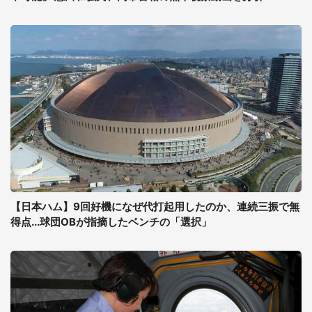
【日本ハム】9回好機になぜ代打起用したのか、連続三振で無
得点...球団OBが指摘したベンチの「選択」