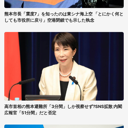
熊本市長「震度7」を知ったのは東シナ海上空 「とにかく何と
しても市役所に戻り」空港閉鎖でも示した執念
高市首相の熊本避難所「3分間」しか視察せず?SNS拡散 内閣
広報官「51分間」だと否定