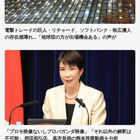
電撃トレードの巨人・リチャード、ソフトバンク・秋広優人
の存在感薄れ...「他球団の方が出場機会ある」の声が
「プロモ映像ないしプロパガンダ映像」「それ以外の解釈は
不可能」 想田和弘氏、高市首相の熊本視察動画を分析