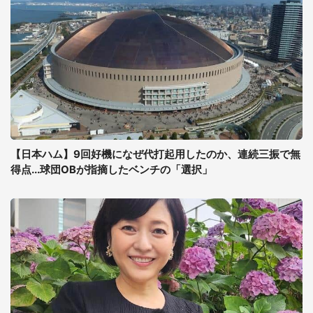
【日本ハム】9回好機になぜ代打起用したのか、連続三振で無
得点...球団OBが指摘したベンチの「選択」