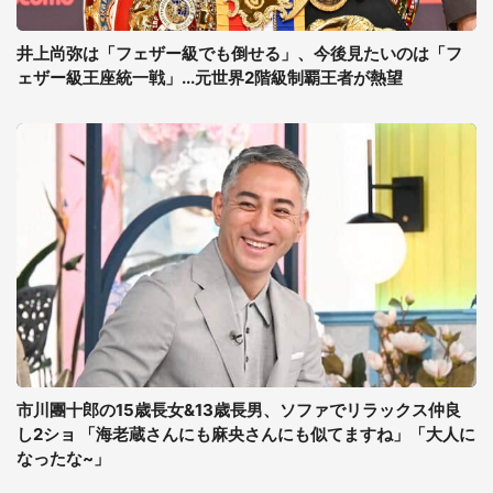
井上尚弥は「フェザー級でも倒せる」、今後見たいのは「フ
ェザー級王座統一戦」...元世界2階級制覇王者が熱望
市川團十郎の15歳長女&13歳長男、ソファでリラックス仲良
し2ショ 「海老蔵さんにも麻央さんにも似てますね」「大人に
なったな~」