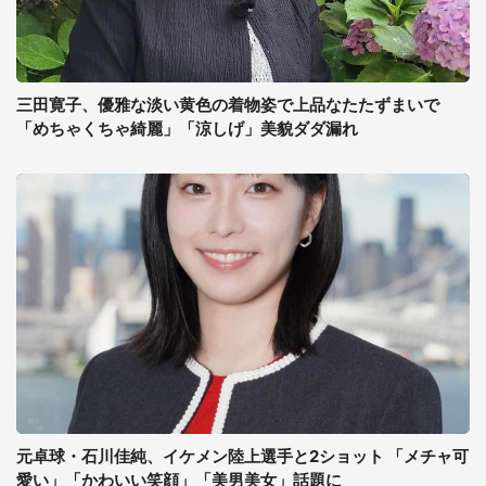
三田寛子、優雅な淡い黄色の着物姿で上品なたたずまいで
「めちゃくちゃ綺麗」「涼しげ」美貌ダダ漏れ
元卓球・石川佳純、イケメン陸上選手と2ショット 「メチャ可
愛い」「かわいい笑顔」「美男美女」話題に