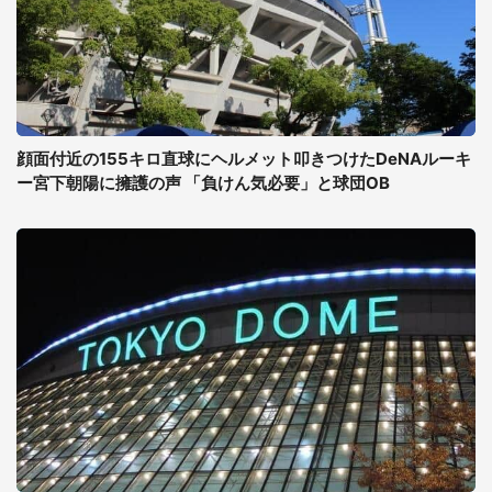
顔面付近の155キロ直球にヘルメット叩きつけたDeNAルーキ
ー宮下朝陽に擁護の声 「負けん気必要」と球団OB