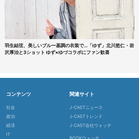
羽生結弦、美しいブルー基調の衣装で...「ゆず」北川悠仁・岩
沢厚治と3ショット ゆず×ゆづコラボにファン歓喜
コンテンツ
関連サイト
社会
J-CASTニュース
政治
J-CASTトレンド
経済
J-CAST会社ウォッチ
IT
BOOKウォッチ