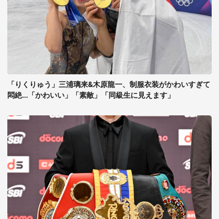
「りくりゅう」三浦璃来&木原龍一、制服衣装がかわいすぎて
悶絶...「かわいい」「素敵」「同級生に見えます」