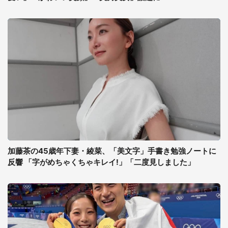
加藤茶の45歳年下妻・綾菜、「美文字」手書き勉強ノートに
反響 「字がめちゃくちゃキレイ!」「二度見しました」