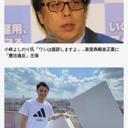
小林よしのり氏「ワシは提訴しますよ」...皇室典範改正案に
「憲法違反」主張