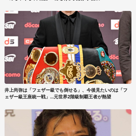
井上尚弥は「フェザー級でも倒せる」、今後見たいのは「フ
ェザー級王座統一戦」...元世界2階級制覇王者が熱望