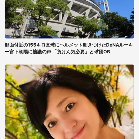
顔面付近の155キロ直球にヘルメット叩きつけたDeNAルーキ
ー宮下朝陽に擁護の声 「負けん気必要」と球団OB