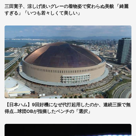
三田寛子、涼しげ淡いグレーの着物姿で変わらぬ美貌 「綺麗
すぎる」「いつも若々しくて美しい」
【日本ハム】9回好機になぜ代打起用したのか、連続三振で無
得点...球団OBが指摘したベンチの「選択」