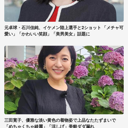
元卓球・石川佳純、イケメン陸上選手と2ショット 「メチャ可
愛い」「かわいい笑顔」「美男美女」話題に
三田寛子、優雅な淡い黄色の着物姿で上品なたたずまいで
「めちゃくちゃ綺麗」「涼しげ」美貌ダダ漏れ