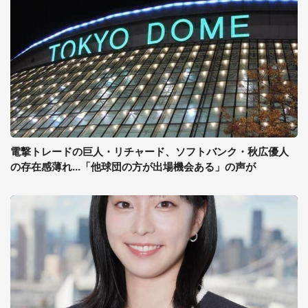
電撃トレードの巨人・リチャード、ソフトバンク・秋広優人
の存在感薄れ...「他球団の方が出場機会ある」の声が