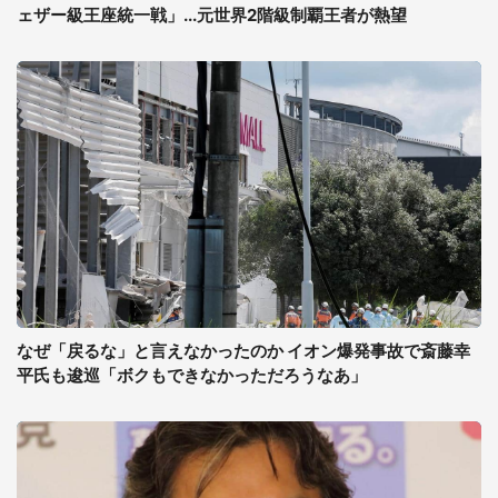
ェザー級王座統一戦」...元世界2階級制覇王者が熱望
なぜ「戻るな」と言えなかったのか イオン爆発事故で斎藤幸
平氏も逡巡「ボクもできなかっただろうなあ」