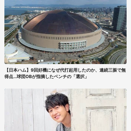
【日本ハム】9回好機になぜ代打起用したのか、連続三振で無
得点...球団OBが指摘したベンチの「選択」