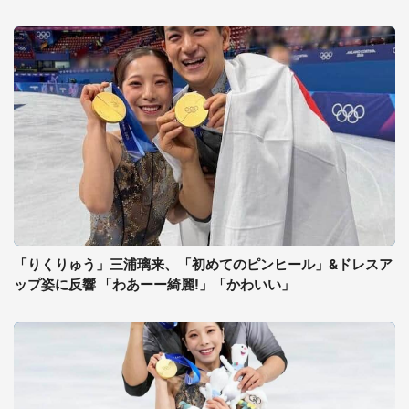
「りくりゅう」三浦璃来、「初めてのピンヒール」&ドレスア
ップ姿に反響 「わあーー綺麗!」「かわいい」