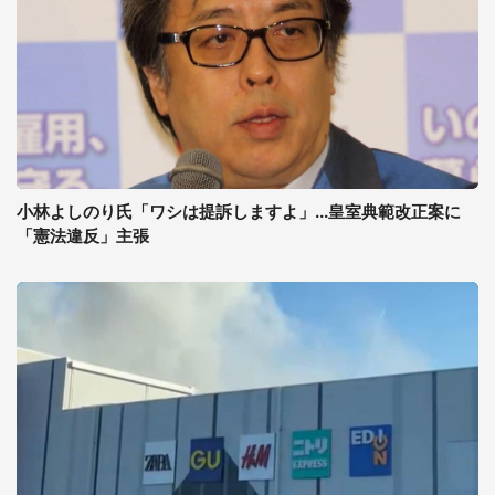
小林よしのり氏「ワシは提訴しますよ」...皇室典範改正案に
「憲法違反」主張