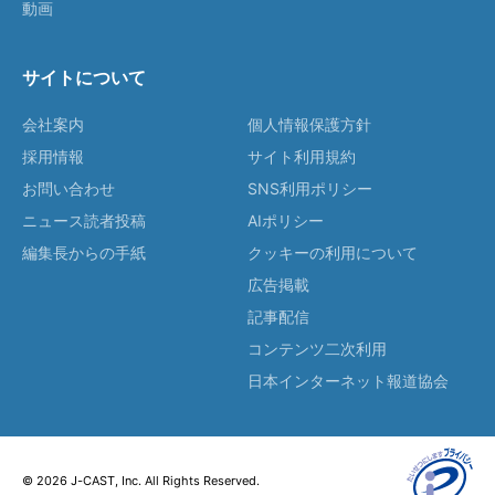
動画
サイトについて
会社案内
個人情報保護方針
採用情報
サイト利用規約
お問い合わせ
SNS利用ポリシー
ニュース読者投稿
AIポリシー
編集長からの手紙
クッキーの利用について
広告掲載
記事配信
コンテンツ二次利用
日本インターネット報道協会
© 2026 J-CAST, Inc. All Rights Reserved.